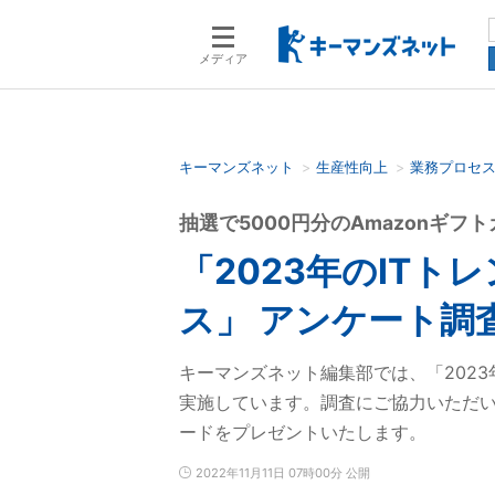
メディア
キーマンズネット
生産性向上
業務プロセ
検索語を入力してください
抽選で5000円分のAmazonギフ
「2023年のITト
ス」 アンケート調
キーマンズネット編集部では、「2023
実施しています。調査にご協力いただいた
ードをプレゼントいたします。
2022年11月11日 07時00分 公開