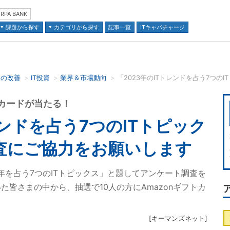
RPA BANK
課題から探す
カテゴリから探す
記事一覧
ITキャパチャージ
スの改善
IT投資
業界＆市場動向
並び順：
トカードが当たる！
レンドを占う7つのITトピック
査にご協力をお願いします
年を占う7つのITトピックス」と題してアンケート調査を
皆さまの中から、抽選で10人の方にAmazonギフトカ
[
キーマンズネット
]