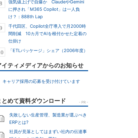
強気値上げで自爆か ClaudeやGemini
に押され「M365 Copilot」は一人負
け？：888th Lap
千代田区、Copilot全庁導入で月2000時
間削減 10カ月でAIを根付かせた定着の
仕掛け
「ETLパッケージ」シェア（2006年度）
アイティメディアからのお知らせ
キャリア採用の応募を受け付けています
失敗しない生産管理、製造業が選ぶべき
ERPとは?
社員が見落としてはまずい社内の伝達事