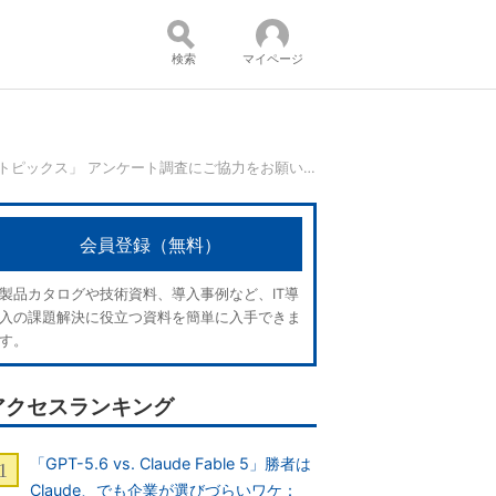
検索
マイページ
「2023年のITトレンドを占う7つのITトピックス」 アンケート調査にご協力をお願いします：抽選で5000円分のAmazonギフトカードが当たる！
コンテンツ：
会員登録（無料）
製品カタログや技術資料、導入事例など、IT導
入の課題解決に役立つ資料を簡単に入手できま
す。
アクセスランキング
「GPT-5.6 vs. Claude Fable 5」勝者は
Claude、でも企業が選びづらいワケ：