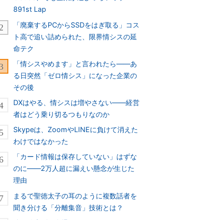
891st Lap
「廃棄するPCからSSDをはぎ取る」コス
ト高で追い詰められた、限界情シスの延
命テク
「情シスやめます」と言われたら――あ
る日突然「ゼロ情シス」になった企業の
その後
DXはやる、情シスは増やさない――経営
者はどう乗り切るつもりなのか
Skypeは、ZoomやLINEに負けて消えた
わけではなかった
「カード情報は保存していない」はずな
のに――2万人超に漏えい懸念が生じた
理由
まるで聖徳太子の耳のように複数話者を
聞き分ける「分離集音」技術とは？