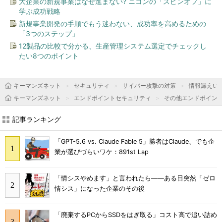
大企業の新規事業はなぜ進まない? ニコンの「スピンオフ」に
学ぶ成功戦略
新規事業開発の手順でもう迷わない、成功率を高めるための
「3つのステップ」
12製品の比較で分かる、生産管理システム選定でチェックし
たい8つのポイント
キーマンズネット
セキュリティ
サイバー攻撃の対策
情報漏えい
キーマンズネット
エンドポイントセキュリティ
その他エンドポイン
記事ランキング
「GPT-5.6 vs. Claude Fable 5」勝者はClaude、でも企
業が選びづらいワケ：891st Lap
「情シスやめます」と言われたら――ある日突然「ゼロ
情シス」になった企業のその後
「廃棄するPCからSSDをはぎ取る」コスト高で追い詰め