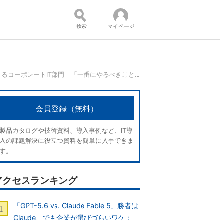
検索
マイページ
ゼロからつくるコーポレートIT部門 「一番にやるべきこと」を担当者が語る
コンテンツ：
会員登録（無料）
製品カタログや技術資料、導入事例など、IT導
入の課題解決に役立つ資料を簡単に入手できま
す。
アクセスランキング
「GPT-5.6 vs. Claude Fable 5」勝者は
Claude、でも企業が選びづらいワケ：