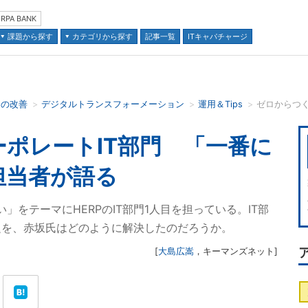
RPA BANK
課題から探す
カテゴリから探す
記事一覧
ITキャパチャージ
スの改善
デジタルトランスフォーメーション
運用＆Tips
並び順：
ポレートIT部門 「一番に
担当者が語る
い」をテーマにHERPのIT部門1人目を担っている。IT部
題を、赤坂氏はどのように解決したのだろうか。
[
大島広嵩
，
キーマンズネット
]