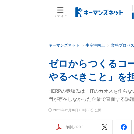
メディア
キーマンズネット
生産性向上
業務プロセ
検索語を入力してください
ゼロからつくるコー
やるべきこと」を
HERPの赤坂氏は「ITのカオスを作らな
門が存在しなかった企業で直面する課
2022年12月16日 07時00分 公開
印刷／PDF