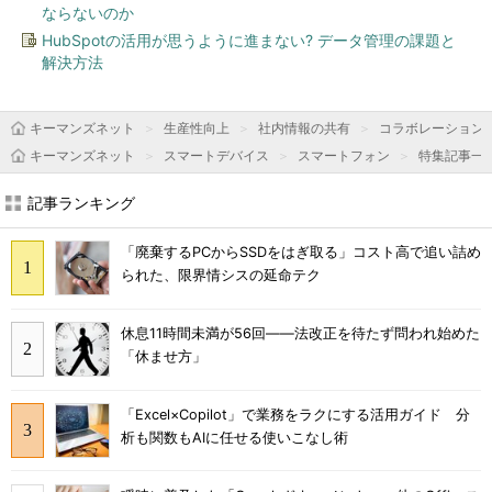
ならないのか
HubSpotの活用が思うように進まない? データ管理の課題と
解決方法
キーマンズネット
生産性向上
社内情報の共有
コラボレーション
キーマンズネット
スマートデバイス
スマートフォン
特集記事一
記事ランキング
「廃棄するPCからSSDをはぎ取る」コスト高で追い詰め
られた、限界情シスの延命テク
休息11時間未満が56回――法改正を待たず問われ始めた
「休ませ方」
「Excel×Copilot」で業務をラクにする活用ガイド 分
析も関数もAIに任せる使いこなし術