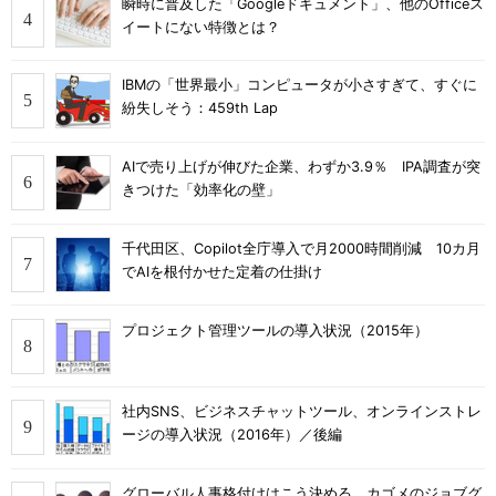
瞬時に普及した「Googleドキュメント」、他のOfficeス
イートにない特徴とは？
IBMの「世界最小」コンピュータが小さすぎて、すぐに
紛失しそう：459th Lap
AIで売り上げが伸びた企業、わずか3.9％ IPA調査が突
きつけた「効率化の壁」
千代田区、Copilot全庁導入で月2000時間削減 10カ月
でAIを根付かせた定着の仕掛け
プロジェクト管理ツールの導入状況（2015年）
社内SNS、ビジネスチャットツール、オンラインストレ
ージの導入状況（2016年）／後編
グローバル人事格付けはこう決める、カゴメのジョブグ