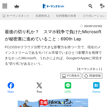
キーマンズネット
生産性向上
社内情報の共有
コラボレーション
2022年12月16日
最後の切り札か？ スマホ戦争で負けたMicrosoft
が秘密裏に進めていること：690th Lap
PCのOSやクラウド分野で大きな影響力を持つ一方で、現在のメ
インストリームであるモバイル市場でいまひとつ影響力を発揮で
きなかったMicrosoft。うわさによれば、GoogleやAppleに対抗す
る“切り札”があるという。
[キーマンズネット]
PC用表示
関連情報
Share
Post
LINE
Hatena