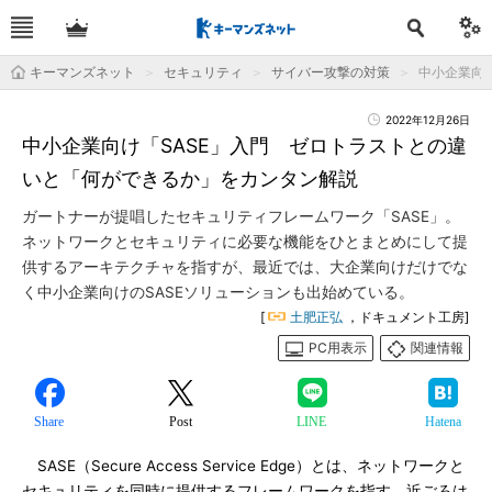
キーマンズネット
セキュリティ
サイバー攻撃の対策
中小企業向
2022年12月26日
中小企業向け「SASE」入門 ゼロトラストとの違
いと「何ができるか」をカンタン解説
ガートナーが提唱したセキュリティフレームワーク「SASE」。
ネットワークとセキュリティに必要な機能をひとまとめにして提
供するアーキテクチャを指すが、最近では、大企業向けだけでな
く中小企業向けのSASEソリューションも出始めている。
[
土肥正弘
，ドキュメント工房]
PC用表示
関連情報
Share
Post
LINE
Hatena
SASE（Secure Access Service Edge）とは、ネットワークと
セキュリティを同時に提供するフレームワークを指す。近ごろは