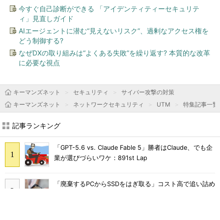
今すぐ自己診断ができる 「アイデンティティーセキュリテ
ィ」見直しガイド
AIエージェントに潜む“見えないリスク”、過剰なアクセス権を
どう制御する?
なぜDXの取り組みは“よくある失敗”を繰り返す? 本質的な改革
に必要な視点
キーマンズネット
セキュリティ
サイバー攻撃の対策
キーマンズネット
ネットワークセキュリティ
UTM
特集記事一覧
記事ランキング
「GPT-5.6 vs. Claude Fable 5」勝者はClaude、でも企
業が選びづらいワケ：891st Lap
「廃棄するPCからSSDをはぎ取る」コスト高で追い詰め
られた、限界情シスの延命テク