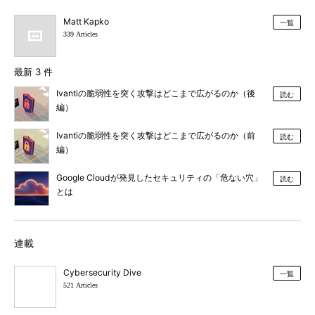
Matt Kapko
一覧
339 Articles
最新 3 件
Ivantiの脆弱性を突く攻撃はどこまで広がるのか（後
読む
編）
Ivantiの脆弱性を突く攻撃はどこまで広がるのか（前
読む
編）
Google Cloudが発見したセキュリティの「危ない穴」
読む
とは
連載
Cybersecurity Dive
一覧
521 Articles