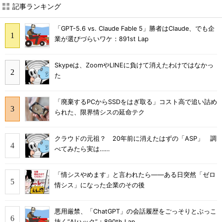
記事ランキング
「GPT-5.6 vs. Claude Fable 5」勝者はClaude、でも企
業が選びづらいワケ：891st Lap
Skypeは、ZoomやLINEに負けて消えたわけではなかっ
た
「廃棄するPCからSSDをはぎ取る」コスト高で追い詰め
られた、限界情シスの延命テク
クラウドの元祖？ 20年前に消えたはずの「ASP」 調
べてみたら実は……
「情シスやめます」と言われたら――ある日突然「ゼロ
情シス」になった企業のその後
悪用厳禁、「ChatGPT」の会話履歴をごっそりとぶっこ
抜く“AIハック”：890th Lap