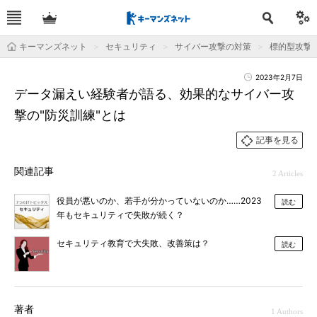
キーマンズネット
セキュリティ
サイバー攻撃の対策
標的型攻撃
2023年2月7日
データ漏えい経験者が語る、効果的なサイバー攻
撃の"防災訓練"とは
記事を見る
関連記事
2 Articles
役員が悪いのか、若手が分かっていないのか……2023
読む
年もセキュリティで失敗が続く？
セキュリティ教育で大失敗、改善策は？
読む
著者
1 Authors