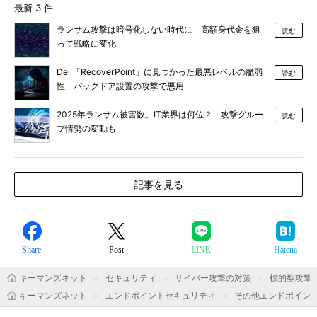
最新 3 件
ランサム攻撃は暗号化しない時代に 高額身代金を狙
読む
って戦略に変化
Dell「RecoverPoint」に見つかった最悪レベルの脆弱
読む
性 バックドア設置の攻撃で悪用
2025年ランサム被害数、IT業界は何位？ 攻撃グルー
読む
プ情勢の変動も
記事を見る
Share
Post
LINE
Hatena
キーマンズネット
セキュリティ
サイバー攻撃の対策
標的型攻撃
キーマンズネット
エンドポイントセキュリティ
その他エンドポイン