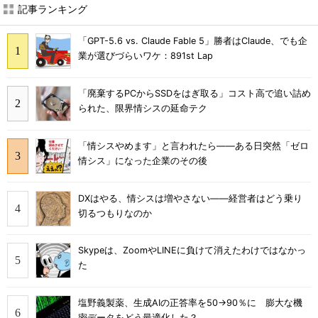
記事ランキング
「GPT-5.6 vs. Claude Fable 5」勝者はClaude、でも企
業が選びづらいワケ：891st Lap
「廃棄するPCからSSDをはぎ取る」コスト高で追い詰め
られた、限界情シスの延命テク
「情シスやめます」と言われたら――ある日突然「ゼロ
情シス」になった企業のその後
DXはやる、情シスは増やさない――経営者はどう乗り
切るつもりなのか
Skypeは、ZoomやLINEに負けて消えたわけではなかっ
た
塩野義製薬、生成AIの正答率を50→90％に 膨大な機
密データをどう最適化した？