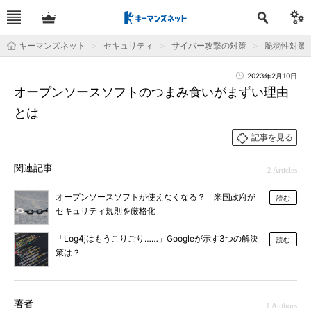
キーマンズネット
セキュリティ
サイバー攻撃の対策
脆弱性対策
2023年2月10日
オープンソースソフトのつまみ食いがまずい理由
とは
記事を見る
関連記事
2 Articles
オープンソースソフトが使えなくなる？ 米国政府が
読む
セキュリティ規則を厳格化
「Log4jはもうこりごり……」Googleが示す3つの解決
読む
策は？
著者
1 Authors