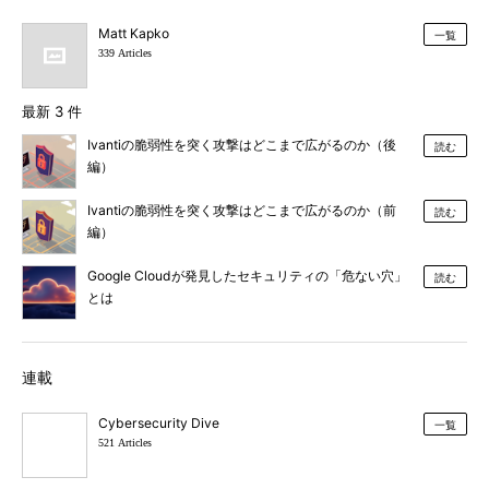
Matt Kapko
一覧
339 Articles
最新 3 件
Ivantiの脆弱性を突く攻撃はどこまで広がるのか（後
読む
編）
Ivantiの脆弱性を突く攻撃はどこまで広がるのか（前
読む
編）
Google Cloudが発見したセキュリティの「危ない穴」
読む
とは
連載
Cybersecurity Dive
一覧
521 Articles