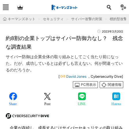
キーマンズネット
セキュリティ
サイバー攻撃の対策
標的型攻撃
2023年3月20日
約8割の企業トップはサイバー防御力なし？ 残念
な調査結果
サイバー防御は企業全体の取り組みとしてごく当たり前になっ
た。だが、成功しているとは必ずしも言えない。何が間違ってい
るのだろうか。
[
David Jones
，Cybersecurity Dive]
PC用表示
関連情報
Share
Post
LINE
Hatena
企業が存続し、成長するにはサイバーセキュリティの取り組み