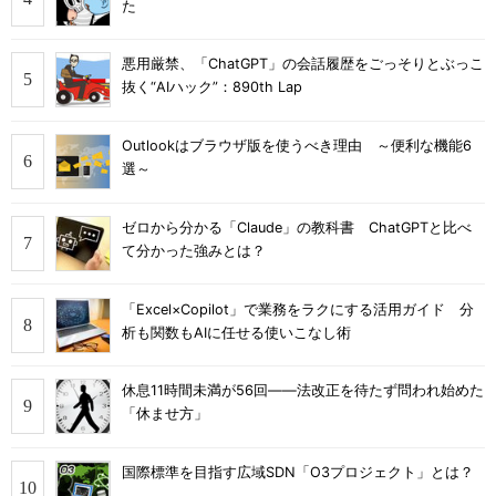
た
悪用厳禁、「ChatGPT」の会話履歴をごっそりとぶっこ
抜く“AIハック”：890th Lap
Outlookはブラウザ版を使うべき理由 ～便利な機能6
選～
ゼロから分かる「Claude」の教科書 ChatGPTと比べ
て分かった強みとは？
「Excel×Copilot」で業務をラクにする活用ガイド 分
析も関数もAIに任せる使いこなし術
休息11時間未満が56回――法改正を待たず問われ始めた
「休ませ方」
国際標準を目指す広域SDN「O3プロジェクト」とは？