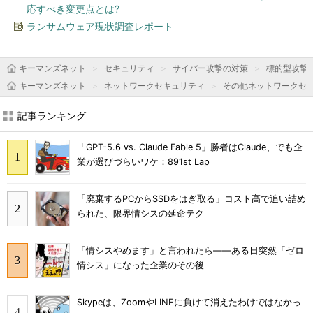
応すべき変更点とは?
ランサムウェア現状調査レポート
キーマンズネット
セキュリティ
サイバー攻撃の対策
標的型攻撃
キーマンズネット
ネットワークセキュリティ
その他ネットワークセ
記事ランキング
「GPT-5.6 vs. Claude Fable 5」勝者はClaude、でも企
業が選びづらいワケ：891st Lap
「廃棄するPCからSSDをはぎ取る」コスト高で追い詰め
られた、限界情シスの延命テク
「情シスやめます」と言われたら――ある日突然「ゼロ
情シス」になった企業のその後
Skypeは、ZoomやLINEに負けて消えたわけではなかっ