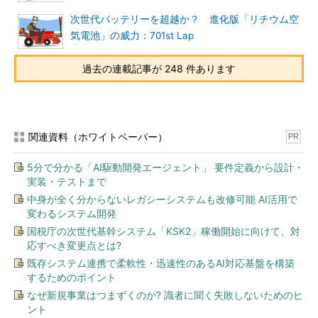
次世代バッテリーを超越か？ 進化版「リチウム空
気電池」の威力：701st Lap
過去の連載記事が 248 件あります
関連資料（ホワイトペーパー）
PR
5分で分かる「AI駆動開発エージェント」 要件定義から設計・
実装・テストまで
中身が全く分からないレガシーシステムも改修可能 AI活用で
変わるシステム開発
国税庁の次世代基幹システム「KSK2」稼働開始に向けて、対
応すべき変更点とは?
既存システム連携で柔軟性・迅速性のあるAI対応基盤を構築
するためのポイント
なぜ新規事業はつまずくのか? 識者に聞く失敗しないためのヒ
ント