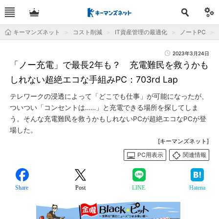
キーマンズネット
コスト削減
IT資産管理の最適化
ノートPC
2023年3月24日
「ノー充電」で最長2年も？ 充電難民を救うかも
しれない超絶エコな手組みPC：703rd Lap
テレワークの浸透によって「どこでも仕事」が可能になったが、
ついつい「コンセントは……」と充電できる場所を探してしま
う。そんな充電難民を救うかもしれないPCが超絶エコなPCが登
場した。
[キーマンズネット]
PC用表示
関連情報
Share
Post
LINE
Hatena