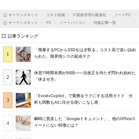
キーマンズネット
コスト削減
IT資産管理の最適化
ノートPC
キーマンズネット
PC
ノートパソコン
特集記事一覧
記事ランキング
「廃棄するPCからSSDをはぎ取る」コスト高で追い詰め
られた、限界情シスの延命テク
休息11時間未満が56回――法改正を待たず問われ始めた
「休ませ方」
「Excel×Copilot」で業務をラクにする活用ガイド 分
析も関数もAIに任せる使いこなし術
瞬時に普及した「Googleドキュメント」、他のOfficeス
イートにない特徴とは？