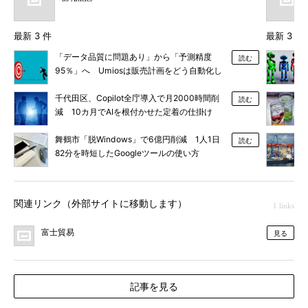
最新 3 件
最新 3 件
「データ品質に問題あり」から「予測精度
読む
95％」へ Umiosは販売計画をどう自動化し
た？
千代田区、Copilot全庁導入で月2000時間削
読む
減 10カ月でAIを根付かせた定着の仕掛け
舞鶴市「脱Windows」で6億円削減 1人1日
読む
82分を時短したGoogleツールの使い方
関連リンク（外部サイトに移動します）
1 links
富士貿易
見る
記事を見る