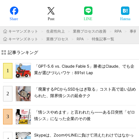
Share
Post
LINE
Hatena
キーマンズネット
生産性向上
業務プロセスの改善
RPA
事例
キーマンズネット
業務プロセス
RPA
特集記事一覧
記事ランキング
「GPT-5.6 vs. Claude Fable 5」勝者はClaude、でも企
業が選びづらいワケ：891st Lap
「廃棄するPCからSSDをはぎ取る」コスト高で追い詰め
られた、限界情シスの延命テク
「情シスやめます」と言われたら――ある日突然「ゼロ
情シス」になった企業のその後
Skypeは、ZoomやLINEに負けて消えたわけではなかっ