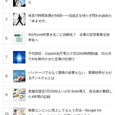
た
休息11時間未満が56回――法改正を待たず問われ始めた
「休ませ方」
AIがExcel作業を丸ごと自動化？ 企業の定型業務を効
率化へ
千代田区、Copilot全庁導入で月2000時間削減 10カ月
でAIを根付かせた定着の仕掛け
パッケージでもなく開発の必要もない、業務効率が上が
るITシステムとは
老舗百貨店1万2000人へのG Suite導入 担当者が奮闘し
た4年間の記録
検索エンジンに求人してもらう方法～Google for