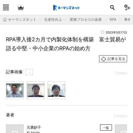
キーマンズネット
生産性向上
業務プロセスの改善
RPA
事例
2023年5月17日
RPA導入後2カ月で内製化体制を構築 富士貿易が
語る中堅・中小企業のRPAの始め方
記事を見る
記事画像
＋
3 Images
1
2
3
著者
2 Authors
元廣妙子
一覧
85 Articles