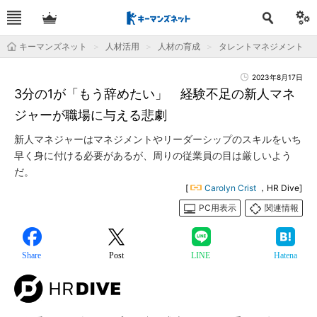
キーマンズネット
人材活用
人材の育成
タレントマネジメント
2023年8月17日
3分の1が「もう辞めたい」 経験不足の新人マネ
ジャーが職場に与える悲劇
新人マネジャーはマネジメントやリーダーシップのスキルをいち
早く身に付ける必要があるが、周りの従業員の目は厳しいよう
だ。
[
Carolyn Crist
，HR Dive]
PC用表示
関連情報
Share
Post
LINE
Hatena