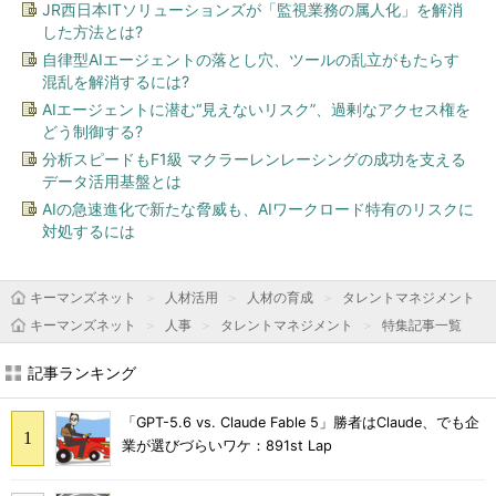
JR西日本ITソリューションズが「監視業務の属人化」を解消
した方法とは?
自律型AIエージェントの落とし穴、ツールの乱立がもたらす
混乱を解消するには?
AIエージェントに潜む“見えないリスク”、過剰なアクセス権を
どう制御する?
分析スピードもF1級 マクラーレンレーシングの成功を支える
データ活用基盤とは
AIの急速進化で新たな脅威も、AIワークロード特有のリスクに
対処するには
キーマンズネット
人材活用
人材の育成
タレントマネジメント
キーマンズネット
人事
タレントマネジメント
特集記事一覧
記事ランキング
「GPT-5.6 vs. Claude Fable 5」勝者はClaude、でも企
業が選びづらいワケ：891st Lap