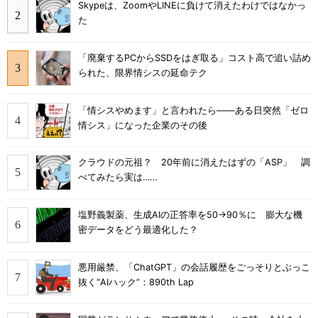
Skypeは、ZoomやLINEに負けて消えたわけではなかっ
た
「廃棄するPCからSSDをはぎ取る」コスト高で追い詰め
られた、限界情シスの延命テク
「情シスやめます」と言われたら――ある日突然「ゼロ
情シス」になった企業のその後
クラウドの元祖？ 20年前に消えたはずの「ASP」 調
べてみたら実は……
塩野義製薬、生成AIの正答率を50→90％に 膨大な機
密データをどう最適化した？
悪用厳禁、「ChatGPT」の会話履歴をごっそりとぶっこ
抜く“AIハック”：890th Lap