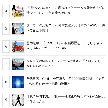
「情シスやめます」と言われたら――ある日突然「ゼロ
情シス」になった企業のその後
クラウドの元祖？ 20年前に消えたはずの「ASP」 調
べてみたら実は……
悪用厳禁、「ChatGPT」の会話履歴をごっそりとぶっこ
抜く“AIハック”：890th Lap
なぜ企業の6割超は、ランサム攻撃者に「入口」をあっ
さり破られるのか？
千代田区、Copilot全庁導入で月2000時間削減 10カ月
でAIを根付かせた定着の仕掛け
休息11時間未満が56回――法改正を待たず問われ始めた
「休ませ方」