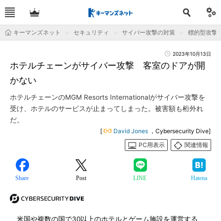
キーマンズネット
セキュリティ
サイバー攻撃の対策
標的型攻撃
2023年10月13日
ホテルチェーンがサイバー攻撃 客室のドアが開
かない
ホテルチェーンのMGM Resorts Internationalがサイバー攻撃を
受け、ホテルのサービスが止まってしまった。被害額も桁外れ
だ。
[
David Jones
，Cybersecurity Dive]
PC用表示
関連情報
Share
Post
LINE
Hatena
米国や複数の国で30以上のホテルとゲーム施設を運営する