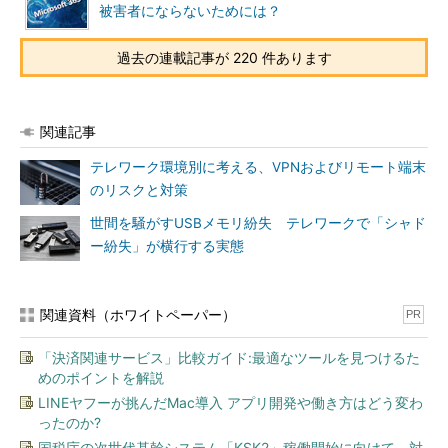
被害者にならないためには？
過去の連載記事が 220 件あります
関連記事
テレワーク環境別に考える、VPNおよびリモート端末
のリスクと対策
世間を騒がすUSBメモリ紛失 テレワークで「シャド
ー紛失」が横行する実態
関連資料（ホワイトペーパー）
PR
「決済関連サービス」比較ガイド:最適なツールを見つけるた
めのポイントを解説
LINEヤフーが挑んだMac導入 アプリ開発や働き方はどう変わ
ったのか?
国税庁の次世代基幹システム「KSK2」稼働開始に向けて、対