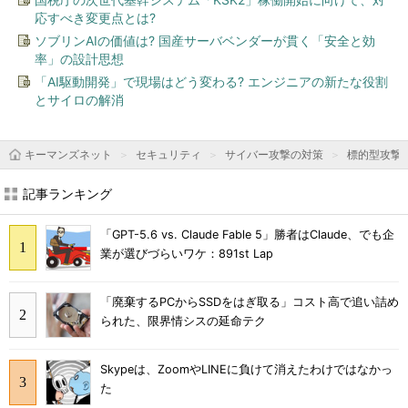
応すべき変更点とは?
ソブリンAIの価値は? 国産サーバベンダーが貫く「安全と効
率」の設計思想
「AI駆動開発」で現場はどう変わる? エンジニアの新たな役割
とサイロの解消
キーマンズネット
セキュリティ
サイバー攻撃の対策
標的型攻撃
記事ランキング
「GPT-5.6 vs. Claude Fable 5」勝者はClaude、でも企
業が選びづらいワケ：891st Lap
「廃棄するPCからSSDをはぎ取る」コスト高で追い詰め
られた、限界情シスの延命テク
Skypeは、ZoomやLINEに負けて消えたわけではなかっ
た