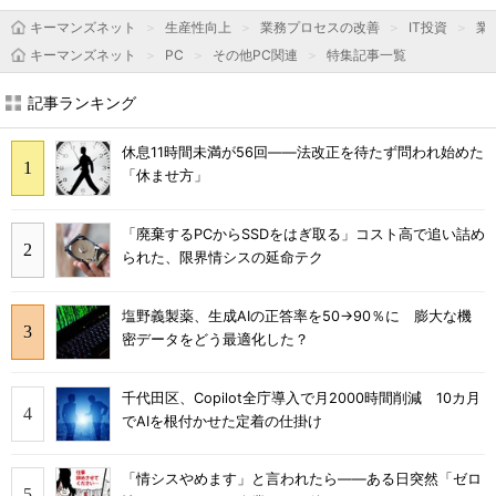
キーマンズネット
生産性向上
業務プロセスの改善
IT投資
業
キーマンズネット
PC
その他PC関連
特集記事一覧
記事ランキング
休息11時間未満が56回――法改正を待たず問われ始めた
「休ませ方」
「廃棄するPCからSSDをはぎ取る」コスト高で追い詰め
られた、限界情シスの延命テク
塩野義製薬、生成AIの正答率を50→90％に 膨大な機
密データをどう最適化した？
千代田区、Copilot全庁導入で月2000時間削減 10カ月
でAIを根付かせた定着の仕掛け
「情シスやめます」と言われたら――ある日突然「ゼロ