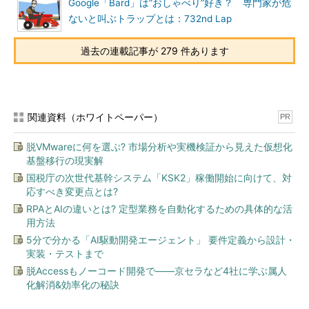
Google「Bard」は“おしゃべり”好き？ 専門家が危
ないと叫ぶトラップとは：732nd Lap
過去の連載記事が 279 件あります
関連資料（ホワイトペーパー）
PR
脱VMwareに何を選ぶ? 市場分析や実機検証から見えた仮想化
基盤移行の現実解
国税庁の次世代基幹システム「KSK2」稼働開始に向けて、対
応すべき変更点とは?
RPAとAIの違いとは? 定型業務を自動化するための具体的な活
用方法
5分で分かる「AI駆動開発エージェント」 要件定義から設計・
実装・テストまで
脱Accessもノーコード開発で――京セラなど4社に学ぶ属人
化解消&効率化の秘訣