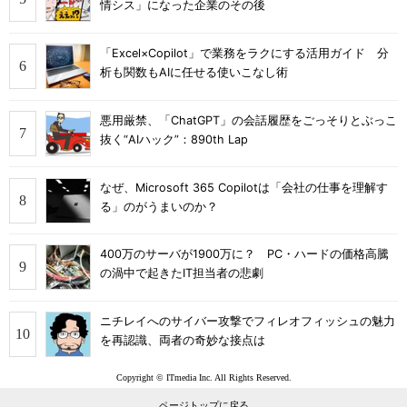
情シス」になった企業のその後
「Excel×Copilot」で業務をラクにする活用ガイド 分
析も関数もAIに任せる使いこなし術
悪用厳禁、「ChatGPT」の会話履歴をごっそりとぶっこ
抜く“AIハック”：890th Lap
なぜ、Microsoft 365 Copilotは「会社の仕事を理解す
る」のがうまいのか？
400万のサーバが1900万に？ PC・ハードの価格高騰
の渦中で起きたIT担当者の悲劇
ニチレイへのサイバー攻撃でフィレオフィッシュの魅力
を再認識、両者の奇妙な接点は
Copyright © ITmedia Inc. All Rights Reserved.
ページトップに戻る