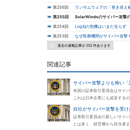
256
ランサムウェアの「巻き添え
255
SolarWindsのサイバー
254
Log4jの危機はいまだ去ら
253
なぜ医療機関がサイバー攻撃
過去の連載記事が 252 件あります
関連記事
サイバー攻撃よりも怖い「
米国の証券取引委員会はサイバ
これは日本企業にも波及するの
自社がサイバー攻撃を受け
証券取引委員会の新しいサイバ
とは多く、経営層から担当者ま