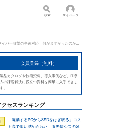
検索
マイページ
SolarWindsのサイバー攻撃の事後対応 何がまずかったのか？
コンテンツ：
会員登録（無料）
製品カタログや技術資料、導入事例など、IT導
入の課題解決に役立つ資料を簡単に入手できま
す。
アクセスランキング
「廃棄するPCからSSDをはぎ取る」コス
ト高で追い詰められた、限界情シスの延