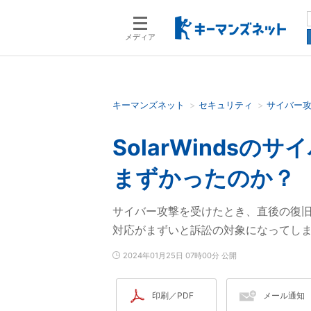
メディア
キーマンズネット
セキュリティ
サイバー
検索語を入力してください
SolarWinds
まずかったのか？
サイバー攻撃を受けたとき、直後の復
対応がまずいと訴訟の対象になってしまう。
2024年01月25日 07時00分 公開
印刷／PDF
メール通知