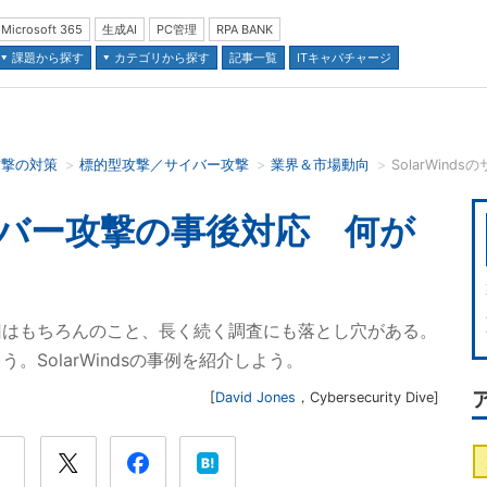
Microsoft 365
生成AI
PC管理
RPA BANK
課題から探す
カテゴリから探す
記事一覧
ITキャパチャージ
攻撃の対策
標的型攻撃／サイバー攻撃
業界＆市場動向
並び順：
のサイバー攻撃の事後対応 何が
旧はもちろんのこと、長く続く調査にも落とし穴がある。
SolarWindsの事例を紹介しよう。
[
David Jones
，
Cybersecurity Dive
]