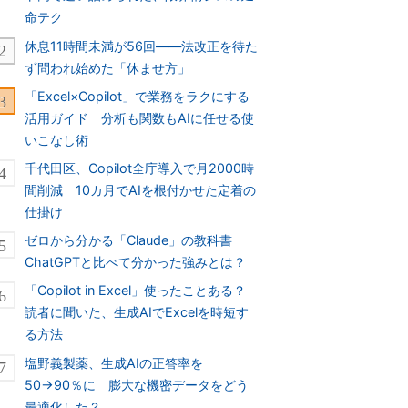
命テク
休息11時間未満が56回――法改正を待た
ず問われ始めた「休ませ方」
「Excel×Copilot」で業務をラクにする
活用ガイド 分析も関数もAIに任せる使
いこなし術
千代田区、Copilot全庁導入で月2000時
間削減 10カ月でAIを根付かせた定着の
仕掛け
ゼロから分かる「Claude」の教科書
ChatGPTと比べて分かった強みとは？
「Copilot in Excel」使ったことある？
読者に聞いた、生成AIでExcelを時短す
る方法
塩野義製薬、生成AIの正答率を
50→90％に 膨大な機密データをどう
最適化した？