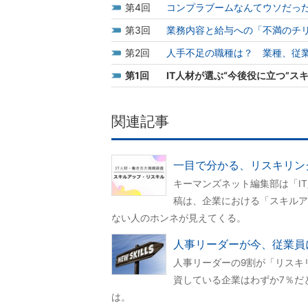
4
コンプラブームなんてウソだっ
3
業務内容と給与への「不満のチ
2
人手不足の職種は？ 業種、従
1
IT人材が選ぶ“今後役に立つ”ス
関連記事
一目で分かる、リスキリン
キーマンズネット編集部は「I
稿は、企業における「スキルア
ない人のホンネが見えてくる。
人事リーダーが今、従業員
人事リーダーの9割が「リスキ
資している企業はわずか7％だ
は。