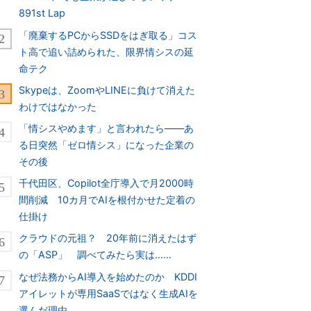
891st Lap
「廃棄するPCからSSDをはぎ取る」コス
ト高で追い詰められた、限界情シスの延
命テク
Skypeは、ZoomやLINEに負けて消えた
わけではなかった
「情シスやめます」と言われたら――あ
る日突然「ゼロ情シス」になった企業の
その後
千代田区、Copilot全庁導入で月2000時
間削減 10カ月でAIを根付かせた定着の
仕掛け
クラウドの元祖？ 20年前に消えたはず
の「ASP」 調べてみたら実は……
なぜ法務からAI導入を始めたのか KDDI
アイレットが専用SaaSではなく生成AIを
選んだ理由