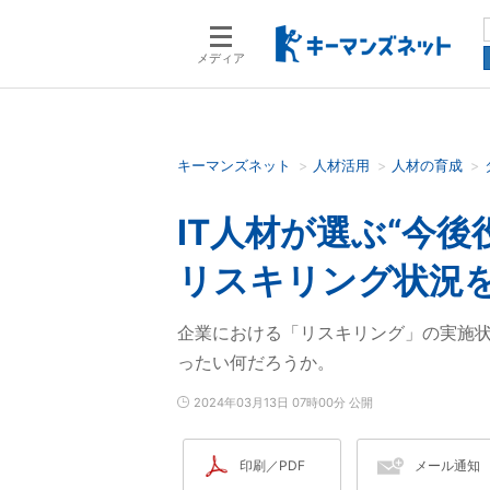
メディア
キーマンズネット
人材活用
人材の育成
検索語を入力してください
IT人材が選ぶ“今
リスキリング状況
企業における「リスキリング」の実施状
ったい何だろうか。
2024年03月13日 07時00分 公開
印刷／PDF
メール通知