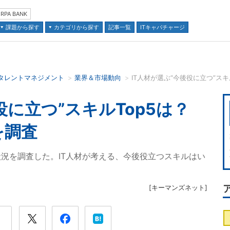
RPA BANK
課題から探す
カテゴリから探す
記事一覧
ITキャパチャージ
タレントマネジメント
業界＆市場動向
IT人材が選ぶ“今後役に立つ”ス
並び順：
後役に立つ”スキルTop5は？
を調査
況を調査した。IT人材が考える、今後役立つスキルはい
[
キーマンズネット
]