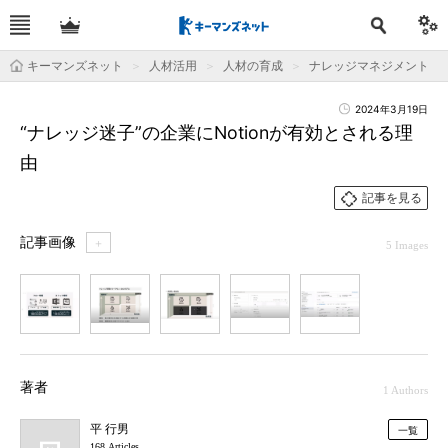
キーマンズネット
人材活用
人材の育成
ナレッジマネジメント
2024年3月19日
“ナレッジ迷子”の企業にNotionが有効とされる理
由
記事を見る
記事画像
＋
5 Images
1
2
3
4
5
著者
1 Authors
平 行男
一覧
168 Articles