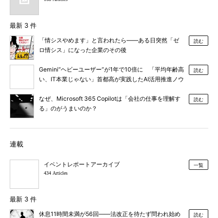
最新 3 件
「情シスやめます」と言われたら――ある日突然「ゼ
読む
ロ情シス」になった企業のその後
Gemini“ヘビーユーザー”が1年で10倍に 「平均年齢高
読む
い、IT本業じゃない」首都高が実践したAI活用推進ノウ
ハウ
なぜ、Microsoft 365 Copilotは「会社の仕事を理解す
読む
る」のがうまいのか？
連載
イベントレポートアーカイブ
一覧
434 Articles
最新 3 件
休息11時間未満が56回――法改正を待たず問われ始め
読む