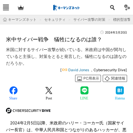
キーマンズネット
セキュリティ
サイバー攻撃の対策
標的型攻撃
2024年3月20日
米中サイバー戦争 犠牲になるのは誰？
米国に対するサイバー攻撃が続いている。米政府は中国が関与し
ていると主張し、対策をとると発言した。犠牲になるのは誰なの
だろうか。
[
David Jones
，Cybersecurity Dive]
PC用表示
関連情報
Share
Post
LINE
Hatena
2024年2月5日以降、米政府のハリー・コーカー氏（国家サイ
バー長官）は、中華人民共和国とつながりのあるハッカーが、悪