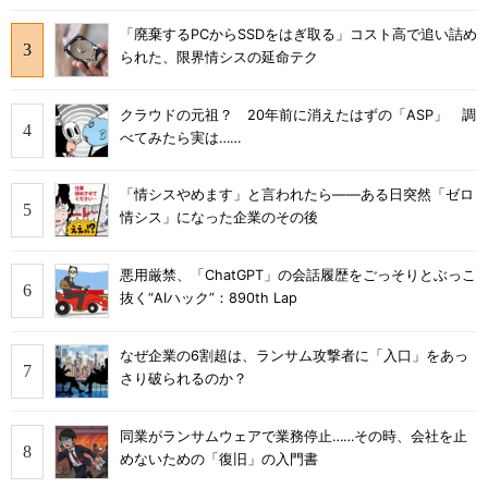
「廃棄するPCからSSDをはぎ取る」コスト高で追い詰め
られた、限界情シスの延命テク
クラウドの元祖？ 20年前に消えたはずの「ASP」 調
べてみたら実は……
「情シスやめます」と言われたら――ある日突然「ゼロ
情シス」になった企業のその後
悪用厳禁、「ChatGPT」の会話履歴をごっそりとぶっこ
抜く“AIハック”：890th Lap
なぜ企業の6割超は、ランサム攻撃者に「入口」をあっ
さり破られるのか？
同業がランサムウェアで業務停止……その時、会社を止
めないための「復旧」の入門書