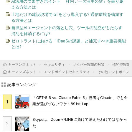
AI活用のつまずきポイント 「社内データ活用の壁」を乗り越
える方法とは
土地だけの建設現場でIoTをどう導入する? 通信環境を構築す
る方法とは
自律型AIエージェントの落とし穴、ツールの乱立がもたらす
混乱を解消するには?
ゼロトラストにおける「IDaaSの課題」と補完すべき重要機能
とは?
キーマンズネット
セキュリティ
サイバー攻撃の対策
標的型攻撃
キーマンズネット
エンドポイントセキュリティ
その他エンドポイン
記事ランキング
「GPT-5.6 vs. Claude Fable 5」勝者はClaude、でも企
業が選びづらいワケ：891st Lap
Skypeは、ZoomやLINEに負けて消えたわけではなかっ
た