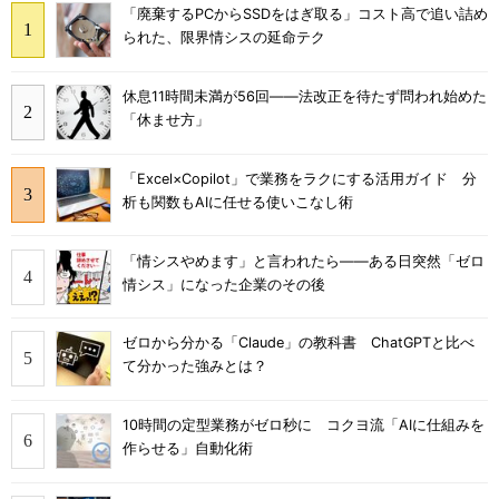
「廃棄するPCからSSDをはぎ取る」コスト高で追い詰め
られた、限界情シスの延命テク
休息11時間未満が56回――法改正を待たず問われ始めた
「休ませ方」
「Excel×Copilot」で業務をラクにする活用ガイド 分
析も関数もAIに任せる使いこなし術
「情シスやめます」と言われたら――ある日突然「ゼロ
情シス」になった企業のその後
ゼロから分かる「Claude」の教科書 ChatGPTと比べ
て分かった強みとは？
10時間の定型業務がゼロ秒に コクヨ流「AIに仕組みを
作らせる」自動化術