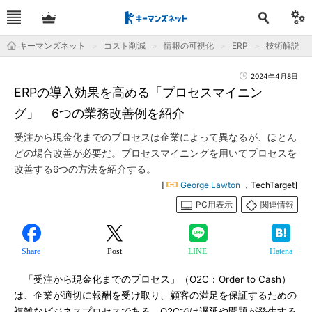
キーマンズネット
コスト削減
情報の可視化
ERP
技術解説
2024年4月8日
ERPの導入効果を高める「プロセスマイニン
グ」 6つの業務改善例を紹介
受注から現金化までのプロセスは企業によって異なるが、ほとん
どの場合改善が必要だ。プロセスマイニングを用いてプロセスを
改善する6つの方法を紹介する。
[
George Lawton
，TechTarget]
PC用表示
関連情報
Share
Post
LINE
Hatena
「受注から現金化までのプロセス」（O2C：Order to Cash）
は、企業が適切に報酬を受け取り、顧客の満足を保証するための
複雑なビジネスプロセスである。O2Cでは遅延や問題が発生する