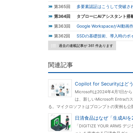
365
多要素認証はこうして突破さ
364
タブローにAIアシスタント搭
363
Google Workspaceが
362
SSDの基礎技術、導入時のポ
過去の連載記事が 361 件あります
関連記事
Copilot for Sec
Microsoftは2024年4月1日から「C
は、新しいMicrosoft E
る。マイクロソフトはプロンプトの実例も公
日清食品はなぜ「生成AI
「DIGITIZE YOUR A