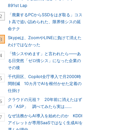
891st Lap
「廃棄するPCからSSDをはぎ取る」コス
ト高で追い詰められた、限界情シスの延
命テク
Skypeは、ZoomやLINEに負けて消えた
わけではなかった
「情シスやめます」と言われたら――あ
る日突然「ゼロ情シス」になった企業の
その後
千代田区、Copilot全庁導入で月2000時
間削減 10カ月でAIを根付かせた定着の
仕掛け
クラウドの元祖？ 20年前に消えたはず
の「ASP」 調べてみたら実は……
なぜ法務からAI導入を始めたのか KDDI
アイレットが専用SaaSではなく生成AIを
選んだ理由