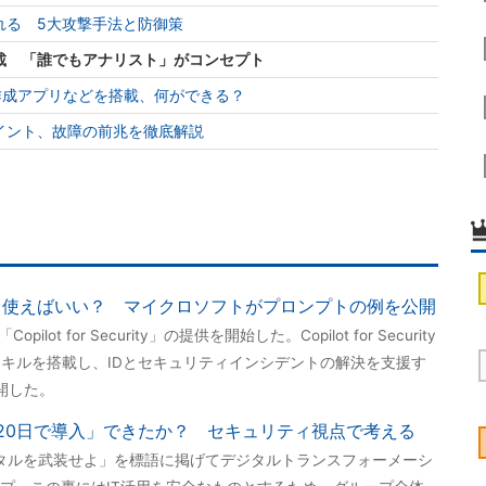
れる 5大攻撃手法と防御策
載 「誰でもアナリスト」がコンセプト
AI動画作成アプリなどを搭載、何ができる？
イント、故障の前兆を徹底解説
urityはどう使えばいい？ マイクロソフトがプロンプトの例を公開
opilot for Security」の提供を開始した。Copilot for Security
ntraのスキルを搭載し、IDとセキュリティインシデントの解決を支援す
開した。
を20日で導入」できたか？ セキュリティ視点で考える
RMS デジタルを武装せよ」を標語に掲げてデジタルトランスフォーメーシ