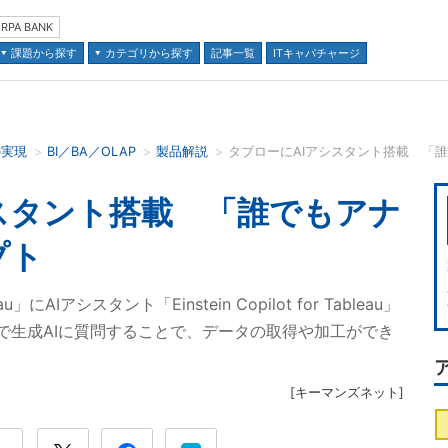
RPA BANK
課題から探す
カテゴリから探す
記事一覧
ITキャパチャージ
の実現
BI／BA／OLAP
製品解説
タブローにAIアシスタント搭載 「
並び順：
スタント搭載 「誰でもアナ
プト
」にAIアシスタント「Einstein Copilot for Tableau」
で生成AIに質問することで、データの取得や加工ができ
[
キーマンズネット
]