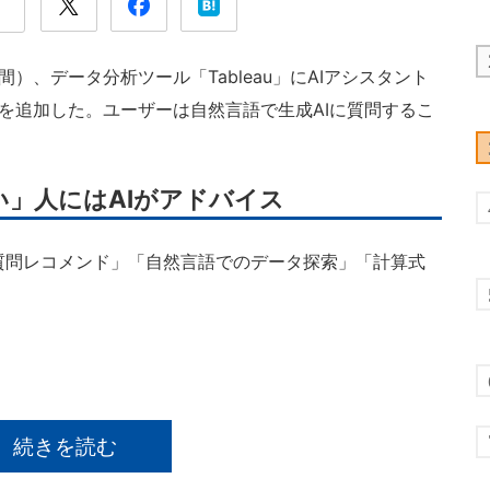
地時間）、データ分析ツール「Tableau」にAIアシスタント
bleau」のβ版を追加した。ユーザーは自然言語で生成AIに質問するこ
」人にはAIがアドバイス
bleauには「質問レコメンド」「自然言語でのデータ探索」「計算式
。
続きを読む