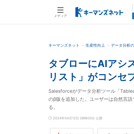
メディア
キーマンズネット
生産性向上
データ分析
検索語を入力してください
タブローにAIアシ
リスト」がコンセ
Salesforceがデータ分析ツール「Tableau
のβ版を追加した。ユーザーは自然言語
る。
2024年04月12日 08時00分 公開