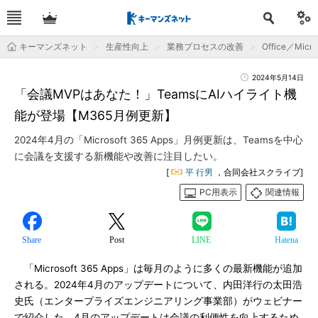
キーマンズネット
生産性向上
業務プロセスの改善
Office／Micro
2024年5月14日
「会議MVPはあなた！」TeamsにAIハイライト機
能が登場【M365月例更新】
2024年4月の「Microsoft 365 Apps」月例更新は、Teamsを中心
に会議を支援する新機能や改善に注目したい。
[
平 行男
，合同会社スクライブ]
PC用表示
関連情報
Share
Post
LINE
Hatena
「Microsoft 365 Apps」は毎月のように多くの最新機能が追加
される。2024年4月のアップデートについて、内田洋行の太田浩
史氏（エンタープライズエンジニアリング事業部）がウェビナー
で紹介した。4月のアップデートは会議の利便性を向上するため