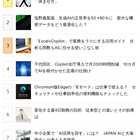
「休ませ方」
塩野義製薬、生成AIの正答率を50→90％に 膨大な機
密データをどう最適化した？
「Excel×Copilot」で業務をラクにする活用ガイド 分
析も関数もAIに任せる使いこなし術
千代田区、Copilot全庁導入で月2000時間削減 10カ月
でAIを根付かせた定着の仕掛け
Chromium版Edgeの「IEモード」は仕事で使える？ セ
キュリティや仕事効率化の便利機能もチェックした
変化する週4日勤務の目的 従来型との違いとその効果
は
中小企業で「AI活用を回す」には？ JAPAN AIと大塚
商会らが考える支援策