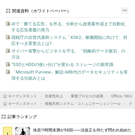
関連資料（ホワイトペーパー）
PR
AIで「勝てる広告」を作る、分析から改善案作成まで自動化
する広告基盤の実力
国税庁の次世代基幹システム「KSK2」稼働開始に向けて、対
応すべき変更点とは?
サイバー攻撃からビジネスを守る、「戦略的データ復旧」の
方法
“SSDとHDDの使い分け”が変わる ストレージの新常識
「Microsoft Purview」解説:AI時代のデータセキュリティを実
現する仕組みとは
キーマンズネット
生産性向上
業務プロセスの改善
Office／Micro
キーマンズネット
情報共有システム・コミュニケーションツール
グ
記事ランキング
休息11時間未満が56回――法改正を待たず問われ始めた