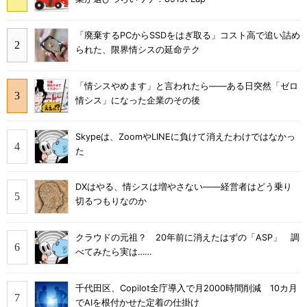
「廃棄するPCからSSDをはぎ取る」コスト高で追い詰め
られた、限界情シスの延命テク
「情シスやめます」と言われたら――ある日突然「ゼロ
情シス」になった企業のその後
Skypeは、ZoomやLINEに負けて消えたわけではなかっ
た
DXはやる、情シスは増やさない――経営者はどう乗り
切るつもりなのか
クラウドの元祖？ 20年前に消えたはずの「ASP」 調
べてみたら実は……
千代田区、Copilot全庁導入で月2000時間削減 10カ月
でAIを根付かせた定着の仕掛け