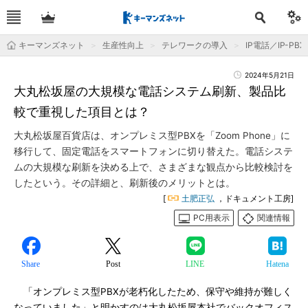
キーマンズネット
生産性向上
テレワークの導入
IP電話／IP-PBX
2024年5月21日
大丸松坂屋の大規模な電話システム刷新、製品比
較で重視した項目とは？
大丸松坂屋百貨店は、オンプレミス型PBXを「Zoom Phone」に
移行して、固定電話をスマートフォンに切り替えた。電話システ
ムの大規模な刷新を決める上で、さまざまな観点から比較検討を
したという。その詳細と、刷新後のメリットとは。
[
土肥正弘
，ドキュメント工房]
PC用表示
関連情報
Share
Post
LINE
Hatena
「オンプレミス型PBXが老朽化したため、保守や維持が難しく
なっていました」と明かすのは大丸松坂屋本社でバックオフィス