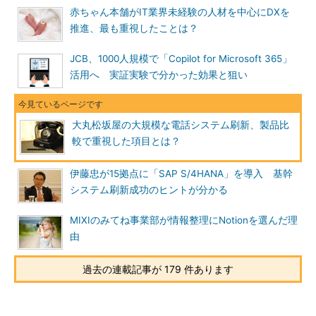
赤ちゃん本舗がIT業界未経験の人材を中心にDXを
推進、最も重視したことは？
JCB、1000人規模で「Copilot for Microsoft 365」
活用へ 実証実験で分かった効果と狙い
大丸松坂屋の大規模な電話システム刷新、製品比
較で重視した項目とは？
伊藤忠が15拠点に「SAP S/4HANA」を導入 基幹
システム刷新成功のヒントが分かる
MIXIのみてね事業部が情報整理にNotionを選んだ理
由
過去の連載記事が 179 件あります