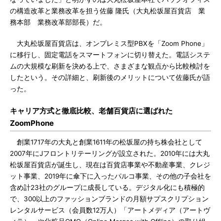
の構造改革と業務改革を担う佐藤 隆氏（大丸松坂屋百貨店 業
務本部 業務改革部部長）だ。
大丸松坂屋百貨店は、オンプレミス型PBXを「Zoom Phone」
に移行し、固定電話をスマートフォンに切り替えた。電話システ
ムの大規模な刷新を決める上で、さまざまな観点から比較検討を
したという。その詳細と、刷新後のメリットについて佐藤氏が語
った。
キャリア方式と徹底比較、老舗百貨店に選ばれた
ZoomPhone
創業1717年の大丸と創業1611年の松坂屋の持ち株会社として
2007年にJフロントリテーリングが設立された。2010年には大丸
松坂屋百貨店が誕生し、現在は百貨店事業や不動産事業、クレジ
ット事業、2019年に傘下に入ったパルコ事業、その他の子会社を
含め計23社のグループに成長している。デジタル化にも積極的
で、300以上のファッションブランドの月額サプスクリプション
レンタルサービス（会員数12万人）「アートメディア（アートヴ