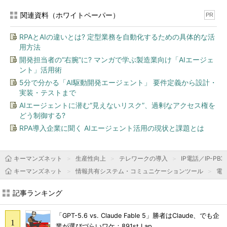
関連資料（ホワイトペーパー）
PR
RPAとAIの違いとは? 定型業務を自動化するための具体的な活
用方法
開発担当者の“右腕”に? マンガで学ぶ製造業向け「AIエージェ
ント」活用術
5分で分かる「AI駆動開発エージェント」 要件定義から設計・
実装・テストまで
AIエージェントに潜む“見えないリスク”、過剰なアクセス権を
どう制御する?
RPA導入企業に聞く AIエージェント活用の現状と課題とは
キーマンズネット
生産性向上
テレワークの導入
IP電話／IP-PBX
キーマンズネット
情報共有システム・コミュニケーションツール
電
記事ランキング
「GPT-5.6 vs. Claude Fable 5」勝者はClaude、でも企
業が選びづらいワケ：891st Lap