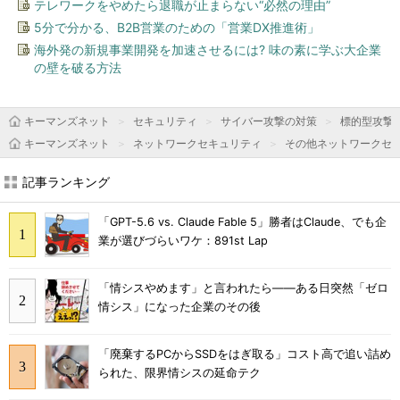
テレワークをやめたら退職が止まらない“必然の理由”
5分で分かる、B2B営業のための「営業DX推進術」
海外発の新規事業開発を加速させるには? 味の素に学ぶ大企業
の壁を破る方法
キーマンズネット
セキュリティ
サイバー攻撃の対策
標的型攻撃
キーマンズネット
ネットワークセキュリティ
その他ネットワークセ
記事ランキング
「GPT-5.6 vs. Claude Fable 5」勝者はClaude、でも企
業が選びづらいワケ：891st Lap
「情シスやめます」と言われたら――ある日突然「ゼロ
情シス」になった企業のその後
「廃棄するPCからSSDをはぎ取る」コスト高で追い詰め
られた、限界情シスの延命テク