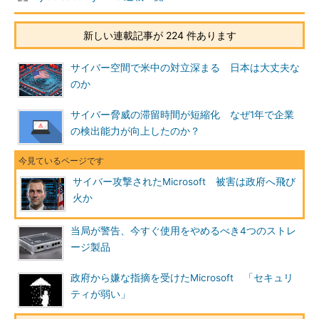
新しい連載記事が 224 件あります
サイバー空間で米中の対立深まる 日本は大丈夫な
のか
サイバー脅威の滞留時間が短縮化 なぜ1年で企業
の検出能力が向上したのか？
サイバー攻撃されたMicrosoft 被害は政府へ飛び
火か
当局が警告、今すぐ使用をやめるべき4つのストレ
ージ製品
政府から嫌な指摘を受けたMicrosoft 「セキュリ
ティが弱い」