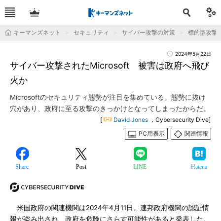
キーマンズネット
セキュリティ
サイバー攻撃の対策
標的型攻撃
2024年5月22日
サイバー攻撃されたMicrosoft 被害は政府へ飛び
火か
Microsoftのセキュリティ態勢が注目を集めている。態勢に抜け
穴があり、政府に至る攻撃のきっかけとなってしまったからだ。
[
David Jones
，Cybersecurity Dive]
PC用表示
関連情報
Share
Post
LINE
Hatena
米国政府の関連機関は2024年4月11日、連邦政府機関の認証情
報が盗み出され、政府を危険にさらす可能性があると発表した。