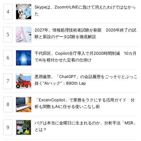
Skypeは、ZoomやLINEに負けて消えたわけではなかっ
た
2027年、情報処理技術者試験が刷新 2026年終了の試
験と新設のデータ試験を徹底解説
千代田区、Copilot全庁導入で月2000時間削減 10カ月
でAIを根付かせた定着の仕掛け
悪用厳禁、「ChatGPT」の会話履歴をごっそりとぶっこ
抜く“AIハック”：890th Lap
「Excel×Copilot」で業務をラクにする活用ガイド 分
析も関数もAIに任せる使いこなし術
バグは本当に金曜日に生まれるのか、分析手法「MSR」
とは？