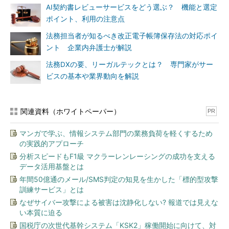
AI契約書レビューサービスをどう選ぶ？ 機能と選定
ポイント、利用の注意点
法務担当者が知るべき改正電子帳簿保存法の対応ポイ
ント 企業内弁護士が解説
法務DXの要、リーガルテックとは？ 専門家がサー
ビスの基本や業界動向を解説
関連資料（ホワイトペーパー）
PR
マンガで学ぶ、情報システム部門の業務負荷を軽くするため
の実践的アプローチ
分析スピードもF1級 マクラーレンレーシングの成功を支える
データ活用基盤とは
年間50億通のメール/SMS判定の知見を生かした「標的型攻撃
訓練サービス」とは
なぜサイバー攻撃による被害は沈静化しない? 報道では見えな
い本質に迫る
国税庁の次世代基幹システム「KSK2」稼働開始に向けて、対