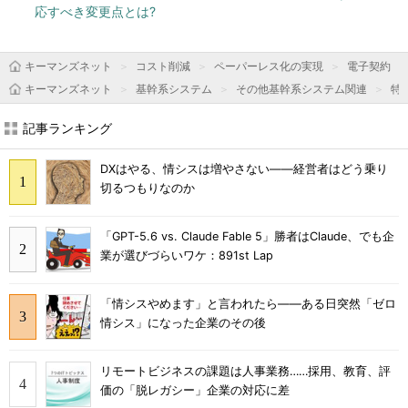
応すべき変更点とは?
キーマンズネット
コスト削減
ペーパーレス化の実現
電子契約
キーマンズネット
基幹系システム
その他基幹系システム関連
特
記事ランキング
DXはやる、情シスは増やさない――経営者はどう乗り
切るつもりなのか
「GPT-5.6 vs. Claude Fable 5」勝者はClaude、でも企
業が選びづらいワケ：891st Lap
「情シスやめます」と言われたら――ある日突然「ゼロ
情シス」になった企業のその後
リモートビジネスの課題は人事業務……採用、教育、評
価の「脱レガシー」企業の対応に差