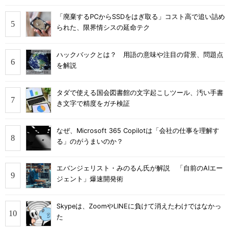
「廃棄するPCからSSDをはぎ取る」コスト高で追い詰め
られた、限界情シスの延命テク
ハックバックとは？ 用語の意味や注目の背景、問題点
を解説
タダで使える国会図書館の文字起こしツール、汚い手書
き文字で精度をガチ検証
なぜ、Microsoft 365 Copilotは「会社の仕事を理解す
る」のがうまいのか？
エバンジェリスト・みのるん氏が解説 「自前のAIエー
ジェント」爆速開発術
Skypeは、ZoomやLINEに負けて消えたわけではなかっ
た