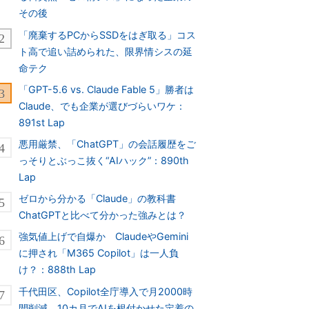
その後
「廃棄するPCからSSDをはぎ取る」コス
ト高で追い詰められた、限界情シスの延
命テク
「GPT-5.6 vs. Claude Fable 5」勝者は
Claude、でも企業が選びづらいワケ：
891st Lap
悪用厳禁、「ChatGPT」の会話履歴をご
っそりとぶっこ抜く“AIハック”：890th
Lap
ゼロから分かる「Claude」の教科書
ChatGPTと比べて分かった強みとは？
強気値上げで自爆か ClaudeやGemini
に押され「M365 Copilot」は一人負
け？：888th Lap
千代田区、Copilot全庁導入で月2000時
間削減 10カ月でAIを根付かせた定着の