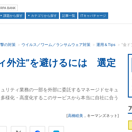
RPA BANK
課題から探す
カテゴリから探す
記事一覧
ITキャパチャージ
攻撃の対策
ウイルス／ワーム／ランサムウェア対策
運用＆Tips
並び順：
ィ外注”を避けるには 選定
キュリティ業務の一部を外部に委託するマネージドセキュ
。多様化・高度化するこのサービスから本当に自社に合う
[
高橋睦美
，
キーマンズネット
]