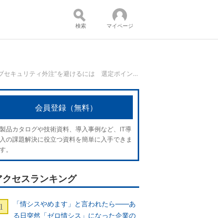
検索
マイページ
“金ドブセキュリティ外注”を避けるには 選定ポイント2選
コンテンツ：
会員登録（無料）
製品カタログや技術資料、導入事例など、IT導
入の課題解決に役立つ資料を簡単に入手できま
す。
アクセスランキング
「情シスやめます」と言われたら――あ
る日突然「ゼロ情シス」になった企業の