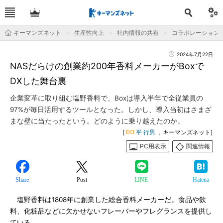
キーマンズネット
生産性向上
社内情報の共有
コラボレーション
2024年7月22日
NASだらけの創業約200年香料メーカーがBoxで
DXした舞台裏
企業変革に取り組む塩野香料で、Boxは導入半年で全従業員の
97%が毎日活用するツールとなった。しかし、導入当初はさまざ
まな壁に当たったという。どのように乗り越えたのか。
[
平 行男
，キーマンズネット]
PC用表示
関連情報
Share
Post
LINE
Hatena
塩野香料は1808年に創業した総合香料メーカーだ。食品や飲
料、化粧品などに欠かせないフレーバーやフレグランスを提供し
ている。