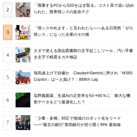
「廃棄するPCからSSDをはぎ取る」コスト高で追い詰め
られた、限界情シスの延命テク
「情シスやめます」と言われたら――ある日突然「ゼロ
情シス」になった企業のその後
タダで使える国会図書館の文字起こしツール、汚い手書
き文字で精度をガチ検証
強気値上げで自爆か ClaudeやGeminiに押され「M365
Copilot」は一人負け？：888th Lap
塩野義製薬、生成AIの正答率を50→90％に 膨大な機
密データをどう最適化した？
「少量・多種」対応で地域のロボット化をリード
――“最古の銀行”第四銀行が切り開くRPA 最前線