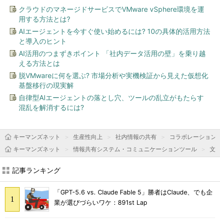
クラウドのマネージドサービスでVMware vSphere環境を運
用する方法とは?
AIエージェントを今すぐ使い始めるには? 10の具体的活用方法
と導入のヒント
AI活用のつまずきポイント 「社内データ活用の壁」を乗り越
える方法とは
脱VMwareに何を選ぶ? 市場分析や実機検証から見えた仮想化
基盤移行の現実解
自律型AIエージェントの落とし穴、ツールの乱立がもたらす
混乱を解消するには?
キーマンズネット
生産性向上
社内情報の共有
コラボレーション
キーマンズネット
情報共有システム・コミュニケーションツール
文
記事ランキング
「GPT-5.6 vs. Claude Fable 5」勝者はClaude、でも企
業が選びづらいワケ：891st Lap