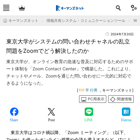
キーマンズネット
情報共有システム・コミュニケーションツール
We
2024年7月30日
東京大学がシステムの問い合わせチャネルの乱立
問題をZoomでどう解決したのか
東京大学が、オンライン教育の急速な普及に対応するためのサポ
ート体制を「Zoom Contact Center」で構築した。これにより、
チャットやメール、Zoomを通じた問い合わせに一元的に対応で
きるようになった。
[
平 行男
，キーマンズネット]
PC用表示
関連情報
Share
Post
LINE
Hatena
東京大学はコロナ禍以降、「Zoom ミーティング」（以下、
Zoom）を使ったオンライン授業や会議を導入するなど、ITによ