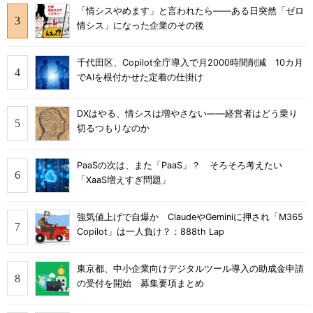
「情シスやめます」と言われたら――ある日突然「ゼロ
情シス」になった企業のその後
千代田区、Copilot全庁導入で月2000時間削減 10カ月
でAIを根付かせた定着の仕掛け
DXはやる、情シスは増やさない――経営者はどう乗り
切るつもりなのか
PaaSの次は、また「PaaS」？ そろそろ考えたい
「XaaS増えすぎ問題」
強気値上げで自爆か ClaudeやGeminiに押され「M365
Copilot」は一人負け？：888th Lap
東京都、中小企業向けデジタルツール導入の助成金申請
の受付を開始 募集要項まとめ