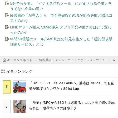
5分で分かる、「ビジネス詐欺メール」にだまされる企業とそ
うでない企業の違い
経営層の「AI導入しろ」で予算破綻? 95%が陥る失敗と隠れコ
ストのわな
LINEヤフーが挑んだMac導入 アプリ開発や働き方はどう変わ
ったのか?
年間50億通のメール/SMS判定の知見を生かした「標的型攻撃
訓練サービス」とは
キーマンズネット
情報共有システム・コミュニケーションツール
We
記事ランキング
「GPT-5.6 vs. Claude Fable 5」勝者はClaude、でも企
業が選びづらいワケ：891st Lap
「廃棄するPCからSSDをはぎ取る」コスト高で追い詰め
られた、限界情シスの延命テク