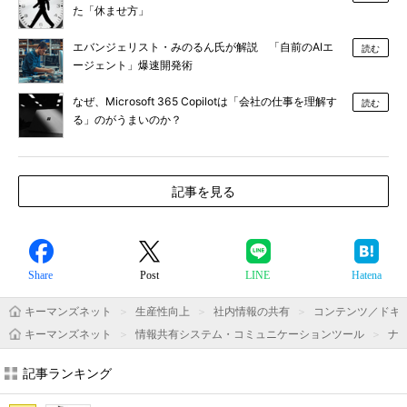
た「休ませ方」
エバンジェリスト・みのるん氏が解説 「自前のAIエ
読む
ージェント」爆速開発術
なぜ、Microsoft 365 Copilotは「会社の仕事を理解す
読む
る」のがうまいのか？
記事を見る
Share
Post
LINE
Hatena
キーマンズネット
生産性向上
社内情報の共有
コンテンツ／ドキ
キーマンズネット
情報共有システム・コミュニケーションツール
ナ
記事ランキング