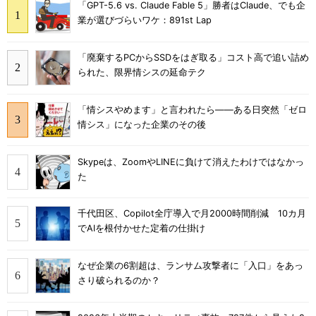
「GPT-5.6 vs. Claude Fable 5」勝者はClaude、でも企
業が選びづらいワケ：891st Lap
「廃棄するPCからSSDをはぎ取る」コスト高で追い詰め
られた、限界情シスの延命テク
「情シスやめます」と言われたら――ある日突然「ゼロ
情シス」になった企業のその後
Skypeは、ZoomやLINEに負けて消えたわけではなかっ
た
千代田区、Copilot全庁導入で月2000時間削減 10カ月
でAIを根付かせた定着の仕掛け
なぜ企業の6割超は、ランサム攻撃者に「入口」をあっ
さり破られるのか？