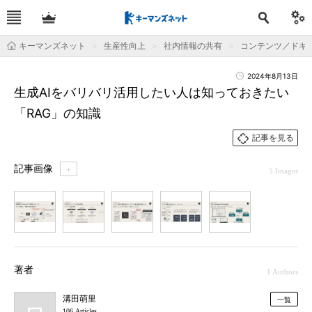
キーマンズネット
生産性向上
社内情報の共有
コンテンツ／ドキ
2024年8月13日
生成AIをバリバリ活用したい人は知っておきたい
「RAG」の知識
記事を見る
記事画像
＋
5 Images
1
2
3
4
5
著者
1 Authors
溝田萌里
一覧
106 Articles