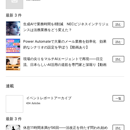
最新 3 件
生成AIで業務時間を8割減 NECビジネスインテリジェ
読む
ンスは法務業務をどう変えた？
Power Automateで大量のメール業務を効率化 効果
読む
的なシナリオの設定を学ぼう【動画あり】
現場の尖りをマルチAIエージェントで再現――日立
読む
流、日本らしいAI活用の道筋を専門家と深堀り【動画
あり】
連載
イベントレポートアーカイブ
一覧
434 Articles
最新 3 件
休息11時間未満が56回――法改正を待たず問われ始め
読む