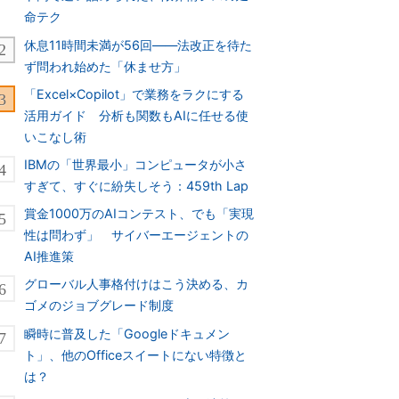
命テク
休息11時間未満が56回――法改正を待た
ず問われ始めた「休ませ方」
「Excel×Copilot」で業務をラクにする
活用ガイド 分析も関数もAIに任せる使
いこなし術
IBMの「世界最小」コンピュータが小さ
すぎて、すぐに紛失しそう：459th Lap
賞金1000万のAIコンテスト、でも「実現
性は問わず」 サイバーエージェントの
AI推進策
グローバル人事格付けはこう決める、カ
ゴメのジョブグレード制度
瞬時に普及した「Googleドキュメン
ト」、他のOfficeスイートにない特徴と
は？