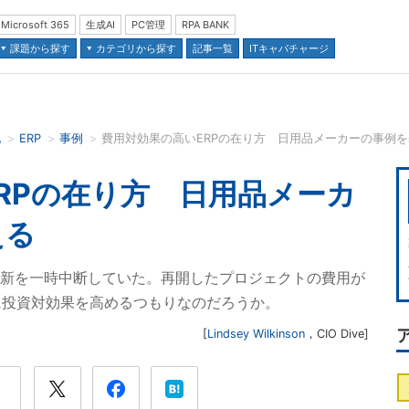
Microsoft 365
生成AI
PC管理
RPA BANK
課題から探す
カテゴリから探す
記事一覧
ITキャパチャージ
化
ERP
事例
費用対効果の高いERPの在り方 日用品メーカーの事例
並び順：
RPの在り方 日用品メーカ
える
刷新を一時中断していた。再開したプロジェクトの費用が
に投資対効果を高めるつもりなのだろうか。
[
Lindsey Wilkinson
，
CIO Dive
]