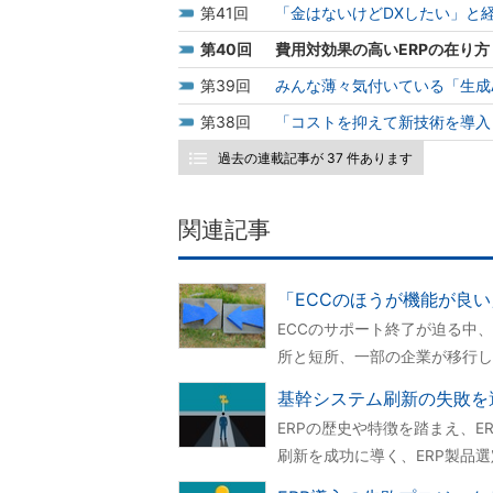
41
「金はないけどDXしたい」と
40
費用対効果の高いERPの在り
39
みんな薄々気付いている「生成
38
「コストを抑えて新技術を導入
過去の連載記事が 37 件あります
関連記事
「ECCのほうが機能が良い
ECCのサポート終了が迫る中、S
所と短所、一部の企業が移行し
基幹システム刷新の失敗を
ERPの歴史や特徴を踏まえ、
刷新を成功に導く、ERP製品