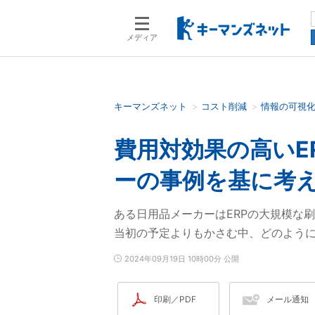
メディア
キーマンズネット
コスト削減
情報の可視
検索語を入力してください
費用対効果の高いE
ーの事例を基に考
ある日用品メーカーはERPの大規模な
当初の予定よりもかさむ中、どのよう
2024年09月19日 10時00分 公開
印刷／PDF
メール通知