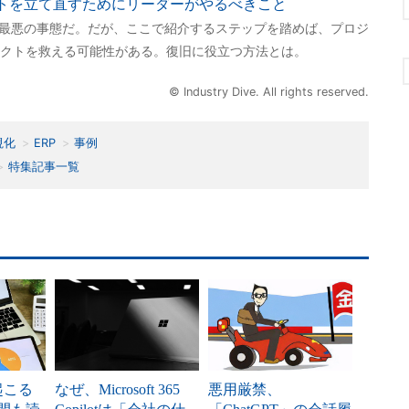
クトを立て直すためにリーダーがやるべきこと
は最悪の事態だ。だが、ここで紹介するステップを踏めば、プロジ
クトを救える可能性がある。復旧に役立つ方法とは。
© Industry Dive. All rights reserved.
視化
ERP
事例
特集記事一覧