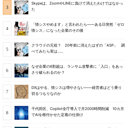
Skypeは、ZoomやLINEに負けて消えたわけではなかっ
た
「情シスやめます」と言われたら――ある日突然「ゼロ
情シス」になった企業のその後
クラウドの元祖？ 20年前に消えたはずの「ASP」 調
べてみたら実は……
なぜ企業の6割超は、ランサム攻撃者に「入口」をあっ
さり破られるのか？
DXはやる、情シスは増やさない――経営者はどう乗り
切るつもりなのか
千代田区、Copilot全庁導入で月2000時間削減 10カ月
でAIを根付かせた定着の仕掛け