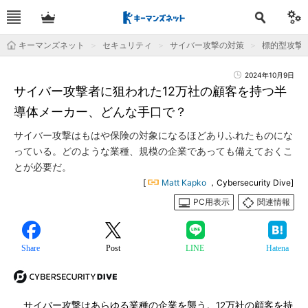
キーマンズネット
セキュリティ
サイバー攻撃の対策
標的型攻撃
2024年10月9日
サイバー攻撃者に狙われた12万社の顧客を持つ半
導体メーカー、どんな手口で？
サイバー攻撃はもはや保険の対象になるほどありふれたものにな
っている。どのような業種、規模の企業であっても備えておくこ
とが必要だ。
[
Matt Kapko
，Cybersecurity Dive]
PC用表示
関連情報
Share
Post
LINE
Hatena
サイバー攻撃はあらゆる業種の企業を襲う。12万社の顧客を持