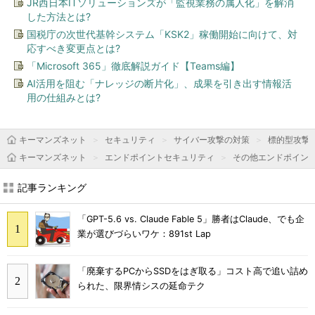
JR西日本ITソリューションズが「監視業務の属人化」を解消
した方法とは?
国税庁の次世代基幹システム「KSK2」稼働開始に向けて、対
応すべき変更点とは?
「Microsoft 365」徹底解説ガイド【Teams編】
AI活用を阻む「ナレッジの断片化」、成果を引き出す情報活
用の仕組みとは?
キーマンズネット
セキュリティ
サイバー攻撃の対策
標的型攻撃
キーマンズネット
エンドポイントセキュリティ
その他エンドポイン
記事ランキング
「GPT-5.6 vs. Claude Fable 5」勝者はClaude、でも企
業が選びづらいワケ：891st Lap
「廃棄するPCからSSDをはぎ取る」コスト高で追い詰め
られた、限界情シスの延命テク