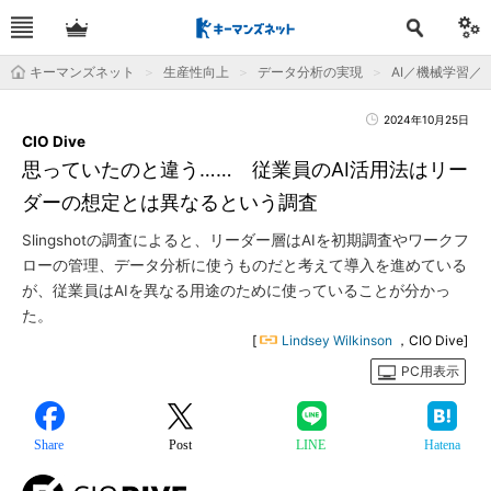
キーマンズネット
生産性向上
データ分析の実現
AI／機械学習／
2024年10月25日
CIO Dive
思っていたのと違う…… 従業員のAI活用法はリー
ダーの想定とは異なるという調査
Slingshotの調査によると、リーダー層はAIを初期調査やワークフ
ローの管理、データ分析に使うものだと考えて導入を進めている
が、従業員はAIを異なる用途のために使っていることが分かっ
た。
[
Lindsey Wilkinson
，CIO Dive]
PC用表示
Share
Post
LINE
Hatena