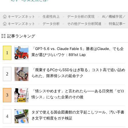
キーマンズネット
生産性向上
データ分析の実現
AI／機械学習／
キーマンズネット
データ分析
その他データ分析関連
特集記事一
記事ランキング
「GPT-5.6 vs. Claude Fable 5」勝者はClaude、でも企
業が選びづらいワケ：891st Lap
「廃棄するPCからSSDをはぎ取る」コスト高で追い詰め
られた、限界情シスの延命テク
「情シスやめます」と言われたら――ある日突然「ゼロ
情シス」になった企業のその後
タダで使える国会図書館の文字起こしツール、汚い手書
き文字で精度をガチ検証