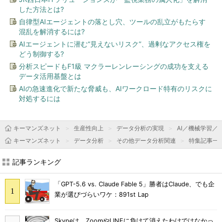
した方法とは?
自律型AIエージェントの落とし穴、ツールの乱立がもたらす
混乱を解消するには?
AIエージェントに潜む“見えないリスク”、過剰なアクセス権を
どう制御する?
分析スピードもF1級 マクラーレンレーシングの成功を支える
データ活用基盤とは
AIの急速進化で新たな脅威も、AIワークロード特有のリスクに
対処するには
キーマンズネット
生産性向上
データ分析の実現
AI／機械学習／
キーマンズネット
データ分析
その他データ分析関連
特集記事一
記事ランキング
「GPT-5.6 vs. Claude Fable 5」勝者はClaude、でも企
業が選びづらいワケ：891st Lap
Skypeは、ZoomやLINEに負けて消えたわけではなかっ