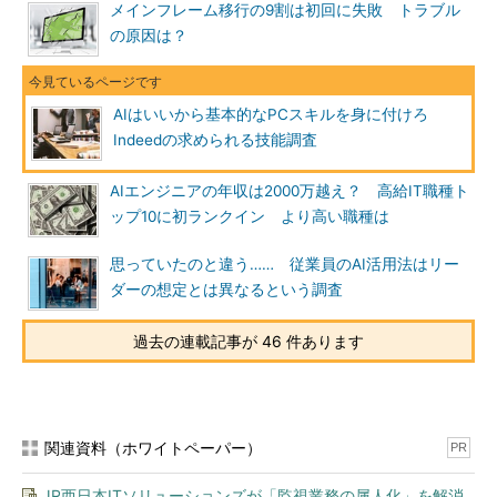
メインフレーム移行の9割は初回に失敗 トラブル
の原因は？
AIはいいから基本的なPCスキルを身に付けろ
Indeedの求められる技能調査
AIエンジニアの年収は2000万越え？ 高給IT職種ト
ップ10に初ランクイン より高い職種は
思っていたのと違う…… 従業員のAI活用法はリー
ダーの想定とは異なるという調査
過去の連載記事が 46 件あります
関連資料（ホワイトペーパー）
PR
JR西日本ITソリューションズが「監視業務の属人化」を解消