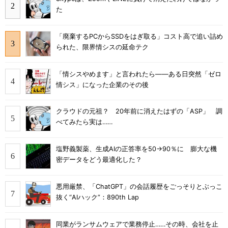
た
「廃棄するPCからSSDをはぎ取る」コスト高で追い詰め
られた、限界情シスの延命テク
「情シスやめます」と言われたら――ある日突然「ゼロ
情シス」になった企業のその後
クラウドの元祖？ 20年前に消えたはずの「ASP」 調
べてみたら実は……
塩野義製薬、生成AIの正答率を50→90％に 膨大な機
密データをどう最適化した？
悪用厳禁、「ChatGPT」の会話履歴をごっそりとぶっこ
抜く“AIハック”：890th Lap
同業がランサムウェアで業務停止……その時、会社を止