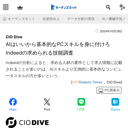
キーマンズネット
生産性向上
データ分析の実現
AI／機械学習／
2024年10月29日
CIO Dive
AIはいいから基本的なPCスキルを身に付けろ
Indeedの求められる技能調査
Indeedの分析によると、求める人材の要件として求人情報に記載
されることが多いのは、AIスキルより圧倒的に基本的なコンピュ
ータスキルの方が多いという。
[
Roberto Torres
，CIO Dive]
PC用表示
Share
Post
LINE
Hatena