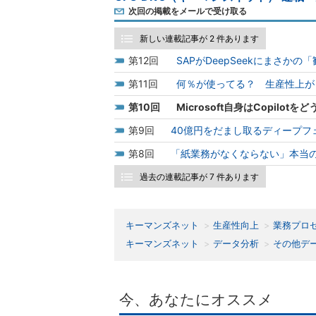
次回の掲載をメールで受け取る
新しい連載記事が 2 件あります
12
SAPがDeepSeekにまさ
11
何％が使ってる？ 生産性上が
10
Microsoft自身はCopi
9
40億円をだまし取るディープフ
8
「紙業務がなくならない」本当
過去の連載記事が 7 件あります
キーマンズネット
生産性向上
業務プロ
キーマンズネット
データ分析
その他デ