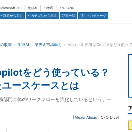
Microsoft 365
生成AI
PC管理
RPA BANK
課題から探す
カテゴリから探す
記事一覧
ITキャパチャージ
スの改善
生成AI
業界＆市場動向
並び順：
はCopilotをどう使っている？
たユースケースとは
00人いる財務部門全体のワークフローを強化しているという。一
[
Alexei Alexis
，
CFO Dive
]