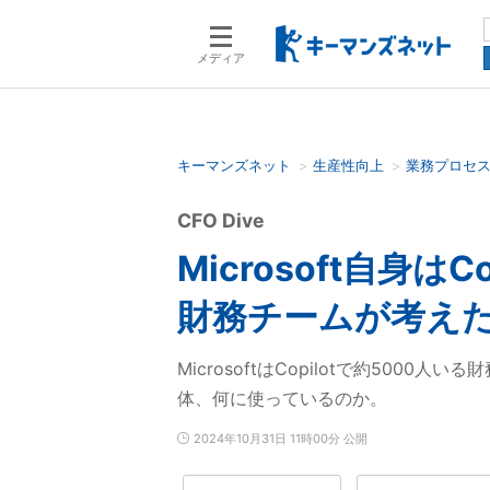
メディア
キーマンズネット
生産性向上
業務プロセ
検索語を入力してください
CFO Dive
Microsoft自身
財務チームが考え
MicrosoftはCopilotで約50
体、何に使っているのか。
2024年10月31日 11時00分 公開