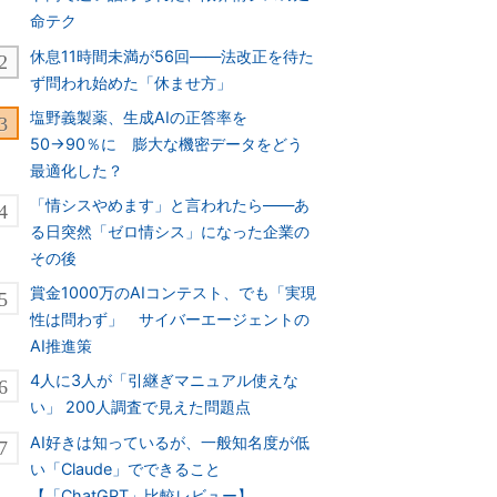
命テク
休息11時間未満が56回――法改正を待た
ず問われ始めた「休ませ方」
塩野義製薬、生成AIの正答率を
50→90％に 膨大な機密データをどう
最適化した？
「情シスやめます」と言われたら――あ
る日突然「ゼロ情シス」になった企業の
その後
賞金1000万のAIコンテスト、でも「実現
性は問わず」 サイバーエージェントの
AI推進策
4人に3人が「引継ぎマニュアル使えな
い」 200人調査で見えた問題点
AI好きは知っているが、一般知名度が低
い「Claude」でできること
【「ChatGPT」比較レビュー】