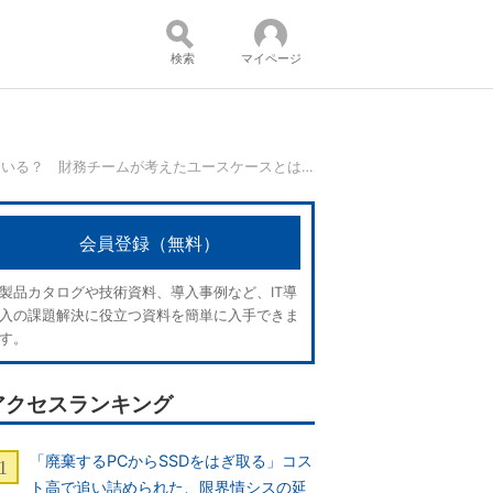
検索
マイページ
Microsoft自身はCopilotをどう使っている？ 財務チームが考えたユースケースとは：CFO Dive
コンテンツ：
会員登録（無料）
製品カタログや技術資料、導入事例など、IT導
入の課題解決に役立つ資料を簡単に入手できま
す。
アクセスランキング
「廃棄するPCからSSDをはぎ取る」コス
ト高で追い詰められた、限界情シスの延