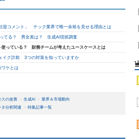
かの「歓迎コメント」 テック業界で唯一余裕を見せる理由とは
ってる？ 男女差は？ 生成AI現状調査
lotをどう使っている？ 財務チームが考えたユースケースとは
ェイク詐欺 3つの対策を知っていますか
のワケとは
セスの改善
生成AI
業界＆市場動向
ータ分析関連
特集記事一覧