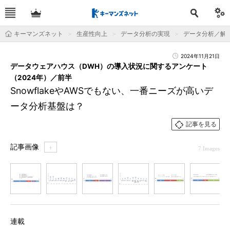
キーマンズネット
生産性向上
データ分析の実現
データ分析／解
2024年11月21日
データウェアハウス（DWH）の導入状況に関するアンケート
（2024年）／前半
SnowflakeやAWSでもない、一番ニーズが高いデ
ータ分析基盤は？
記事を見る
記事画像
＋
7 Images
1
2
3
4
5
6
7
連載