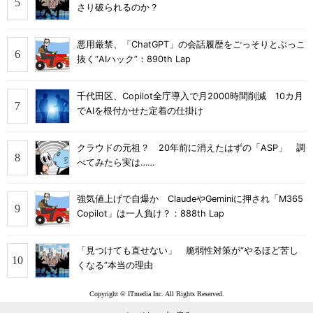
さり破られるのか？
悪用厳禁、「ChatGPT」の会話履歴をごっそりとぶっこ
抜く“AIハック”：890th Lap
千代田区、Copilot全庁導入で月2000時間削減 10カ月
でAIを根付かせた定着の仕掛け
クラウドの元祖？ 20年前に消えたはずの「ASP」 調
べてみたら実は……
強気値上げで自爆か ClaudeやGeminiに押され「M365
Copilot」は一人負け？：888th Lap
「見つけても直せない」 脆弱性対策が“やるほど苦し
くなる”本当の理由
Copyright © ITmedia Inc. All Rights Reserved.