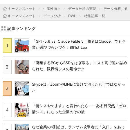
キーマンズネット
生産性向上
データ分析の実現
データ分析／解
キーマンズネット
データ分析
DWH
特集記事一覧
記事ランキング
「GPT-5.6 vs. Claude Fable 5」勝者はClaude、でも企
業が選びづらいワケ：891st Lap
「廃棄するPCからSSDをはぎ取る」コスト高で追い詰め
られた、限界情シスの延命テク
Skypeは、ZoomやLINEに負けて消えたわけではなかっ
た
「情シスやめます」と言われたら――ある日突然「ゼロ
情シス」になった企業のその後
なぜ企業の6割超は、ランサム攻撃者に「入口」をあっ