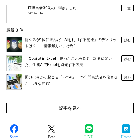
IT担当者300人に聞きました
一覧
542 Articles
最新 3 件
情シスが1位に選んだ「AIを利用する開発」のデメリッ
読む
トは？ 「情報漏えい」は5位
「Copilot in Excel」使ったことある？ 読者に聞い
読む
た、生成AIでExcelを時短する方法
開けば何かが起こる「Excel」 25年間も読者を悩ませ
読む
た"厄介な問題"
記事を見る
Share
Post
LINE
Hatena