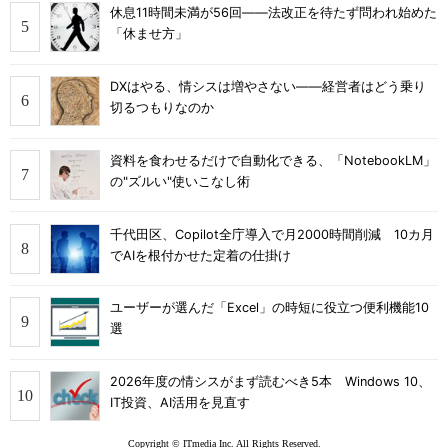
休息11時間未満が56回――法改正を待たず問われ始めた
「休ませ方」
DXはやる、情シスは増やさない――経営者はどう乗り
切るつもりなのか
資料を食わせるだけで自動化できる、「NotebookLM」
の"ズルい"使いこなし術
千代田区、Copilot全庁導入で月2000時間削減 10カ月
でAIを根付かせた定着の仕掛け
ユーザーが選んだ「Excel」の時短に役立つ便利機能10
選
2026年度の情シスがまず読むべき5本 Windows 10、
IT投資、AI活用を見直す
Copyright © ITmedia Inc. All Rights Reserved.