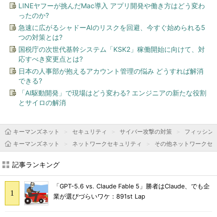
LINEヤフーが挑んだMac導入 アプリ開発や働き方はどう変わ
ったのか?
急速に広がるシャドーAIのリスクを回避、今すぐ始められる5
つの対策とは?
国税庁の次世代基幹システム「KSK2」稼働開始に向けて、対
応すべき変更点とは?
日本の人事部が抱えるアカウント管理の悩み どうすれば解消
できる?
「AI駆動開発」で現場はどう変わる? エンジニアの新たな役割
とサイロの解消
キーマンズネット
セキュリティ
サイバー攻撃の対策
フィッシン
キーマンズネット
ネットワークセキュリティ
その他ネットワークセ
記事ランキング
「GPT-5.6 vs. Claude Fable 5」勝者はClaude、でも企
業が選びづらいワケ：891st Lap