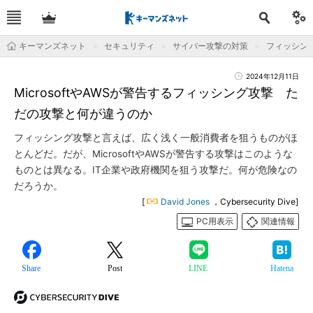
キーマンズネット
セキュリティ
サイバー攻撃の対策
フィッシン
2024年12月11日
MicrosoftやAWSが警告するフィッシング攻撃 た
だの攻撃と何が違うのか
フィッシング攻撃と言えば、広く浅く一般消費者を狙うものがほ
とんどだ。だが、MicrosoftやAWSが警告する攻撃はこのような
ものとは異なる。IT企業や政府機関を狙う攻撃だ。何が危険なの
だろうか。
[
David Jones
，Cybersecurity Dive]
PC用表示
関連情報
Share
Post
LINE
Hatena