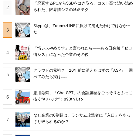
「廃棄するPCからSSDをはぎ取る」コスト高で追い詰め
られた、限界情シスの延命テク
Skypeは、ZoomやLINEに負けて消えたわけではなかっ
た
「情シスやめます」と言われたら――ある日突然「ゼロ
情シス」になった企業のその後
クラウドの元祖？ 20年前に消えたはずの「ASP」 調
べてみたら実は……
悪用厳禁、「ChatGPT」の会話履歴をごっそりとぶっこ
抜く“AIハック”：890th Lap
なぜ企業の6割超は、ランサム攻撃者に「入口」をあっ
さり破られるのか？