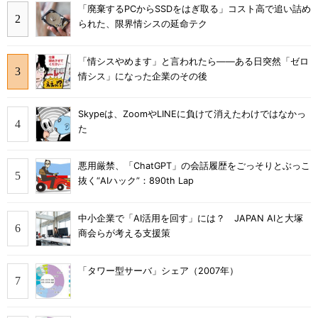
「廃棄するPCからSSDをはぎ取る」コスト高で追い詰め
られた、限界情シスの延命テク
「情シスやめます」と言われたら――ある日突然「ゼロ
情シス」になった企業のその後
Skypeは、ZoomやLINEに負けて消えたわけではなかっ
た
悪用厳禁、「ChatGPT」の会話履歴をごっそりとぶっこ
抜く“AIハック”：890th Lap
中小企業で「AI活用を回す」には？ JAPAN AIと大塚
商会らが考える支援策
「タワー型サーバ」シェア（2007年）