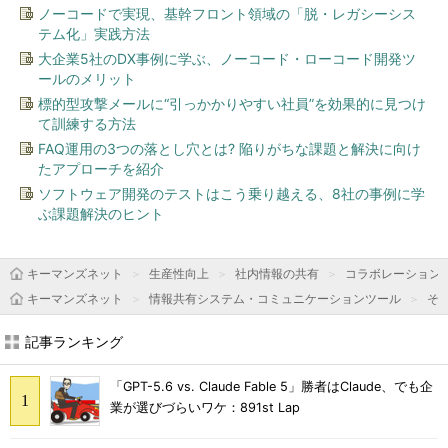
ノーコードで実現、基幹フロント領域の「脱・レガシーシス
テム化」実践方法
大企業5社のDX事例に学ぶ、ノーコード・ローコード開発ツ
ールのメリット
標的型攻撃メールに“引っかかりやすい社員”を効果的に見つけ
て訓練する方法
FAQ運用の3つの落とし穴とは? 陥りがちな課題と解決に向け
たアプローチを紹介
ソフトウェア開発のテストはこう乗り越える、8社の事例に学
ぶ課題解決のヒント
キーマンズネット
生産性向上
社内情報の共有
コラボレーション
キーマンズネット
情報共有システム・コミュニケーションツール
そ
記事ランキング
「GPT-5.6 vs. Claude Fable 5」勝者はClaude、でも企
業が選びづらいワケ：891st Lap