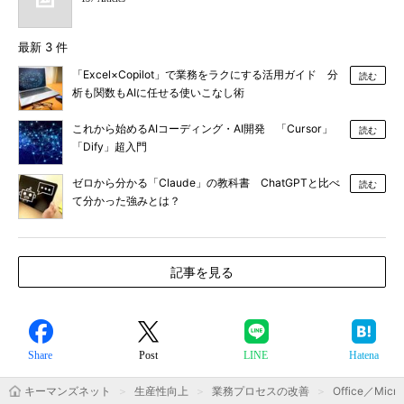
最新 3 件
「Excel×Copilot」で業務をラクにする活用ガイド 分
読む
析も関数もAIに任せる使いこなし術
これから始めるAIコーディング・AI開発 「Cursor」
読む
「Dify」超入門
ゼロから分かる「Claude」の教科書 ChatGPTと比べ
読む
て分かった強みとは？
記事を見る
Share
Post
LINE
Hatena
キーマンズネット
生産性向上
業務プロセスの改善
Office／Micro