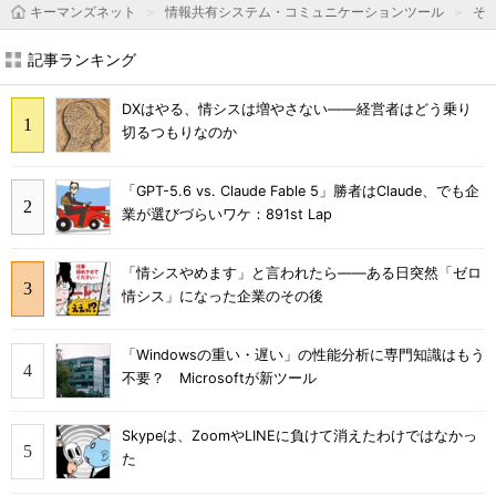
キーマンズネット
情報共有システム・コミュニケーションツール
そ
記事ランキング
DXはやる、情シスは増やさない――経営者はどう乗り
切るつもりなのか
「GPT-5.6 vs. Claude Fable 5」勝者はClaude、でも企
業が選びづらいワケ：891st Lap
「情シスやめます」と言われたら――ある日突然「ゼロ
情シス」になった企業のその後
「Windowsの重い・遅い」の性能分析に専門知識はもう
不要？ Microsoftが新ツール
Skypeは、ZoomやLINEに負けて消えたわけではなかっ
た