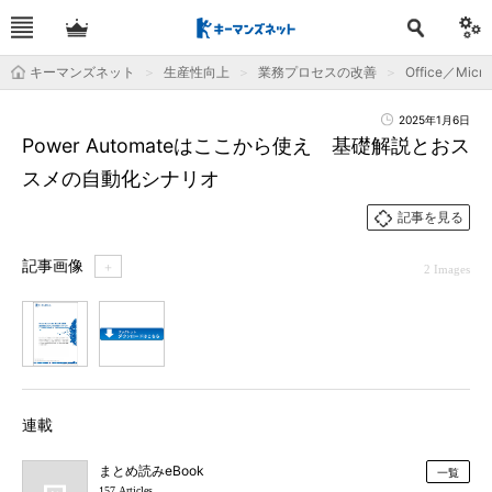
キーマンズネット
生産性向上
業務プロセスの改善
Office／Micro
2025年1月6日
Power Automateはここから使え 基礎解説とおス
スメの自動化シナリオ
記事を見る
記事画像
＋
2 Images
1
2
連載
まとめ読みeBook
一覧
157 Articles