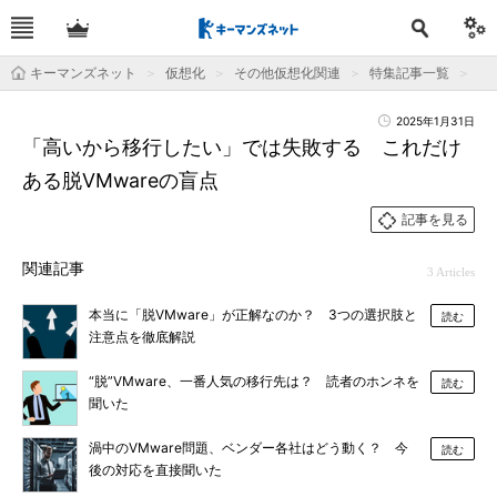
キーマンズネット
仮想化
その他仮想化関連
特集記事一覧
「
2025年1月31日
「高いから移行したい」では失敗する これだけ
ある脱VMwareの盲点
記事を見る
関連記事
3 Articles
本当に「脱VMware」が正解なのか？ 3つの選択肢と
読む
注意点を徹底解説
“脱”VMware、一番人気の移行先は？ 読者のホンネを
読む
聞いた
渦中のVMware問題、ベンダー各社はどう動く？ 今
読む
後の対応を直接聞いた