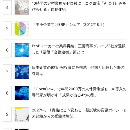
10時間の定型業務がゼロ秒に コクヨ流「AIに仕組みを
作らせる」自動化術
「中小企業向けERP」シェア（2012年8月）
BtoBメーカーの業界再編、三菱商事グループ3社が選択
したIT基盤「合従連衡」策とは
日本企業の9割がAI投資に危機感 他国と比較した際の
課題は
「OpenClaw」で年間2000万の人件費削減も AI導入の
専門家が明かす「成果が出る4つの型」
2027年、IT資格はこう変わる 新試験の変更ポイントと
未経験からの受験体験記