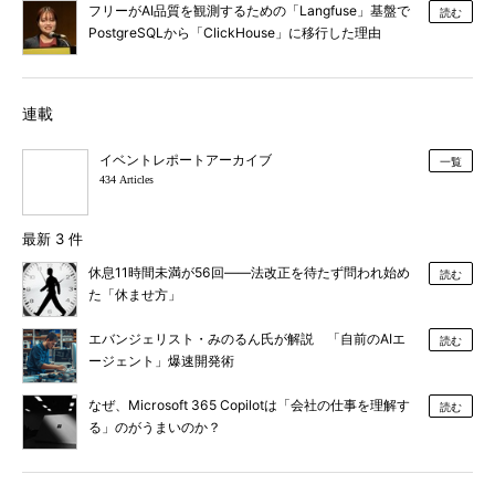
フリーがAI品質を観測するための「Langfuse」基盤で
読む
PostgreSQLから「ClickHouse」に移行した理由
連載
イベントレポートアーカイブ
一覧
434 Articles
最新 3 件
休息11時間未満が56回――法改正を待たず問われ始め
読む
た「休ませ方」
エバンジェリスト・みのるん氏が解説 「自前のAIエ
読む
ージェント」爆速開発術
なぜ、Microsoft 365 Copilotは「会社の仕事を理解す
読む
る」のがうまいのか？