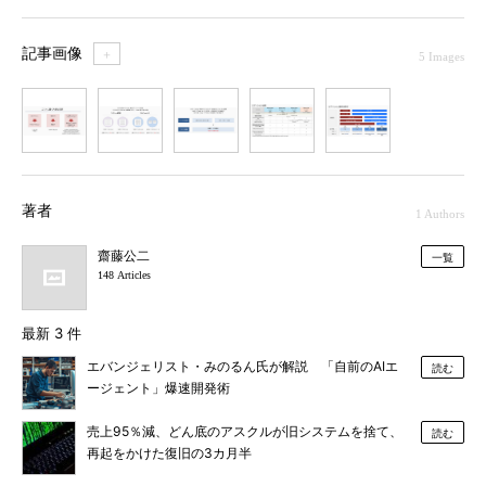
記事画像
＋
5 Images
1
2
3
4
5
著者
1 Authors
齋藤公二
一覧
148 Articles
最新 3 件
エバンジェリスト・みのるん氏が解説 「自前のAIエ
読む
ージェント」爆速開発術
売上95％減、どん底のアスクルが旧システムを捨て、
読む
再起をかけた復旧の3カ月半