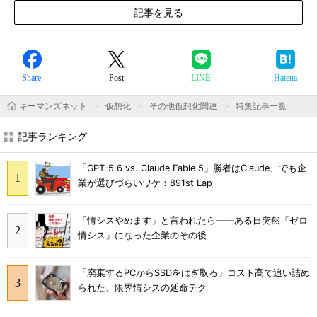
記事を見る
Share
Post
LINE
Hatena
キーマンズネット
仮想化
その他仮想化関連
特集記事一覧
記事ランキング
「GPT-5.6 vs. Claude Fable 5」勝者はClaude、でも企
業が選びづらいワケ：891st Lap
「情シスやめます」と言われたら――ある日突然「ゼロ
情シス」になった企業のその後
「廃棄するPCからSSDをはぎ取る」コスト高で追い詰め
られた、限界情シスの延命テク