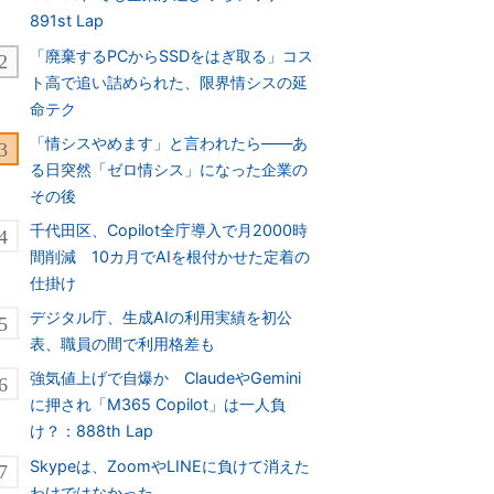
891st Lap
「廃棄するPCからSSDをはぎ取る」コス
ト高で追い詰められた、限界情シスの延
命テク
「情シスやめます」と言われたら――あ
る日突然「ゼロ情シス」になった企業の
その後
千代田区、Copilot全庁導入で月2000時
間削減 10カ月でAIを根付かせた定着の
仕掛け
デジタル庁、生成AIの利用実績を初公
表、職員の間で利用格差も
強気値上げで自爆か ClaudeやGemini
に押され「M365 Copilot」は一人負
け？：888th Lap
Skypeは、ZoomやLINEに負けて消えた
わけではなかった