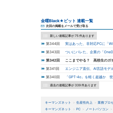
金曜Black★ピット 連載一覧
次回の掲載をメールで受け取る
新しい連載記事が 75 件あります
344
実はあった、非対応PCに「Win
343
ついにバレた、企業の「OneDriv
342
ここまでやる？ 高校生のガチす
341
エンジニア直伝、AI言語モデル
340
「GPT-4o」を軽く超越か 世
過去の連載記事が 339 件あります
キーマンズネット
生産性向上
業務プロ
キーマンズネット
PC
ノートパソコン