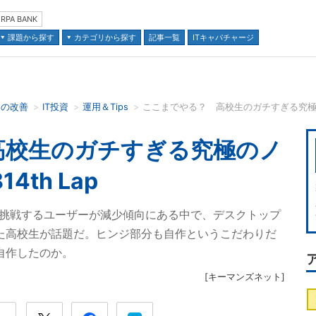
RPA BANK
課題から探す
カテゴリから探す
記事一覧
ITキャパチャージ
スの改善
IT投資
運用＆Tips
ここまでやる？ 高校生のガチすぎる究極のノ
並び順：
高校生のガチすぎる究極のノ
th Lap
に挑戦するユーザーが減少傾向にある中で、デスクトップ
た高校生が話題だ。ヒンジ部分も自作というこだわりだ
自作したのか。
[
キーマンズネット
]