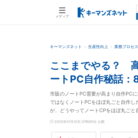
メディア
キーマンズネット
生産性向上
業務プロセ
検索語を入力してください
ここまでやる？ 
ートPC自作秘話：814
市販のノートPC需要が高まり自作PC
ではなくノートPCをほぼ丸ごと自作し
が、どうやってノートCPをほぼ丸ごと
2025年01月31日 07時00分 公開