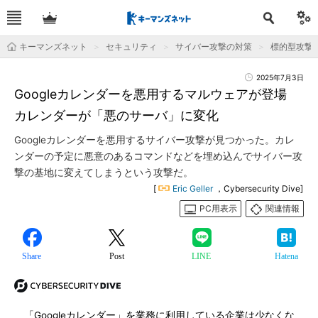
キーマンズネット
セキュリティ
サイバー攻撃の対策
標的型攻撃
2025年7月3日
Googleカレンダーを悪用するマルウェアが登場
カレンダーが「悪のサーバ」に変化
Googleカレンダーを悪用するサイバー攻撃が見つかった。カレ
ンダーの予定に悪意のあるコマンドなどを埋め込んでサイバー攻
撃の基地に変えてしまうという攻撃だ。
[
Eric Geller
，Cybersecurity Dive]
PC用表示
関連情報
Share
Post
LINE
Hatena
「Googleカレンダー」を業務に利用している企業は少なくな