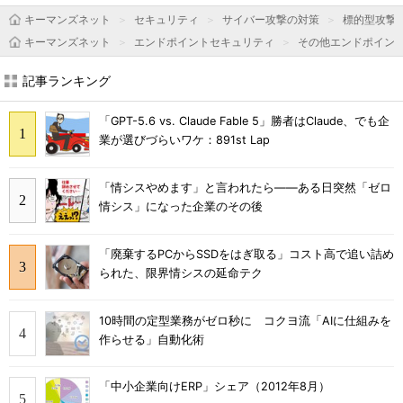
キーマンズネット
セキュリティ
サイバー攻撃の対策
標的型攻撃
キーマンズネット
エンドポイントセキュリティ
その他エンドポイン
記事ランキング
「GPT-5.6 vs. Claude Fable 5」勝者はClaude、でも企
業が選びづらいワケ：891st Lap
「情シスやめます」と言われたら――ある日突然「ゼロ
情シス」になった企業のその後
「廃棄するPCからSSDをはぎ取る」コスト高で追い詰め
られた、限界情シスの延命テク
10時間の定型業務がゼロ秒に コクヨ流「AIに仕組みを
作らせる」自動化術
「中小企業向けERP」シェア（2012年8月）