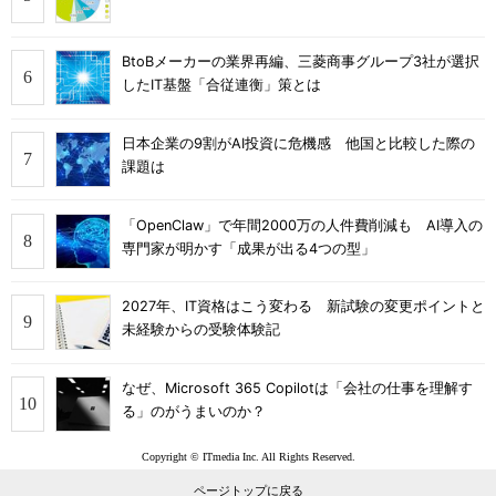
BtoBメーカーの業界再編、三菱商事グループ3社が選択
したIT基盤「合従連衡」策とは
日本企業の9割がAI投資に危機感 他国と比較した際の
課題は
「OpenClaw」で年間2000万の人件費削減も AI導入の
専門家が明かす「成果が出る4つの型」
2027年、IT資格はこう変わる 新試験の変更ポイントと
未経験からの受験体験記
なぜ、Microsoft 365 Copilotは「会社の仕事を理解す
る」のがうまいのか？
Copyright © ITmedia Inc. All Rights Reserved.
ページトップに戻る