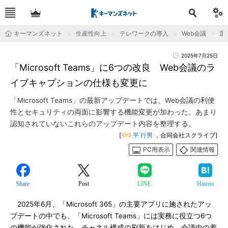
キーマンズネット
生産性向上
テレワークの導入
Web会議
運
2025年7月25日
「Microsoft Teams」に6つの改良 Web会議のラ
イブキャプションの仕様も変更に
「Microsoft Teams」の最新アップデートでは、Web会議の利便
性とセキュリティの両面に影響する機能変更が加わった。あまり
認知されていないこれらのアップデート内容を整理する。
[
平 行男
，合同会社スクライブ]
PC用表示
関連情報
Share
Post
LINE
Hatena
2025年6月、「Microsoft 365」の主要アプリに施されたアッ
プデートの中でも、「Microsoft Teams」には実務に役立つ6つ
の機能が強化された。チャネル構成の刷新をはじめ、会議中の着