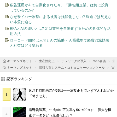
広告運用がAIで自動化された今、「勝ち組企業」は何に投資
しているのか?
なぜサイバー攻撃による被害は沈静化しない? 報道では見えな
い本質に迫る
RPAとAIの違いとは? 定型業務を自動化するための具体的な活
用方法
ローコード開発は人間とAIの協働へ AI搭載型で経費節減効果
と利益はどう変わる
キーマンズネット
生産性向上
テレワークの導入
Web会議
運
キーマンズネット
情報共有システム・コミュニケーションツール
We
記事ランキング
休息11時間未満が56回――法改正を待たず問われ始めた
「休ませ方」
塩野義製薬、生成AIの正答率を50→90％に 膨大な機
密データをどう最適化した？