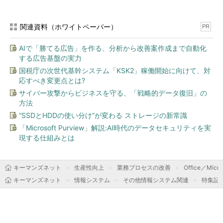
関連資料（ホワイトペーパー）
PR
AIで「勝てる広告」を作る、分析から改善案作成まで自動化
する広告基盤の実力
国税庁の次世代基幹システム「KSK2」稼働開始に向けて、対
応すべき変更点とは?
サイバー攻撃からビジネスを守る、「戦略的データ復旧」の
方法
“SSDとHDDの使い分け”が変わる ストレージの新常識
「Microsoft Purview」解説:AI時代のデータセキュリティを実
現する仕組みとは
キーマンズネット
生産性向上
業務プロセスの改善
Office／Micro
キーマンズネット
情報システム
その他情報システム関連
特集記