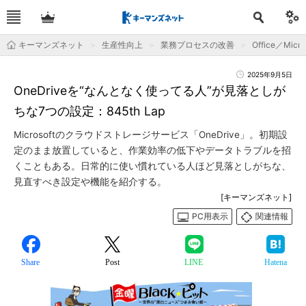
キーマンズネット
生産性向上
業務プロセスの改善
Office／Micro
2025年9月5日
OneDriveを“なんとなく使ってる人”が見落としが
ちな7つの設定：845th Lap
Microsoftのクラウドストレージサービス「OneDrive」。初期設
定のまま放置していると、作業効率の低下やデータトラブルを招
くこともある。日常的に使い慣れている人ほど見落としがちな、
見直すべき設定や機能を紹介する。
[キーマンズネット]
PC用表示
関連情報
Share
Post
LINE
Hatena