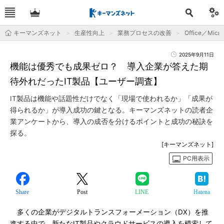
キーマンズネット
生産性向上
業務プロセスの改善
Office／Micro
2025年9月11日
機能は優秀でも成果ゼロ？ 導入企業が答えた期
待外れだったIT製品【ユーザー調査】
IT製品は機能や話題性だけでなく「現場で使われるか」「成果が
得られるか」が導入成功の鍵となる。キーマンズネットの読者企
業アンケートから、導入の成否を分けるポイントと成功の秘訣を
探る。
[キーマンズネット]
PC用表示
Share
Post
LINE
Hatena
多くの企業がデジタルトランスフォーメーション（DX）を推
進する中で、新たなIT製品やクラウドサービスの導入を模索して