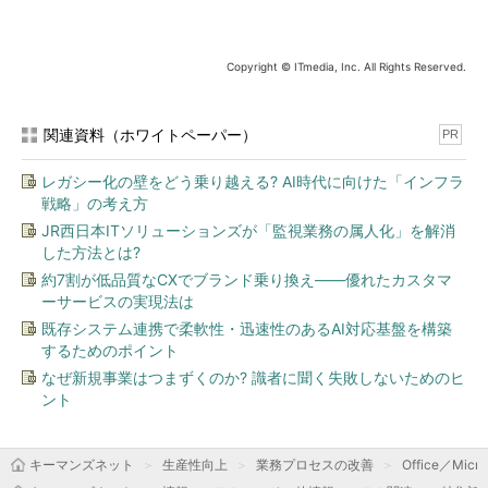
Copyright © ITmedia, Inc. All Rights Reserved.
関連資料（ホワイトペーパー）
PR
レガシー化の壁をどう乗り越える? AI時代に向けた「インフラ
戦略」の考え方
JR西日本ITソリューションズが「監視業務の属人化」を解消
した方法とは?
約7割が低品質なCXでブランド乗り換え――優れたカスタマ
ーサービスの実現法は
既存システム連携で柔軟性・迅速性のあるAI対応基盤を構築
するためのポイント
なぜ新規事業はつまずくのか? 識者に聞く失敗しないためのヒ
ント
キーマンズネット
生産性向上
業務プロセスの改善
Office／Micro