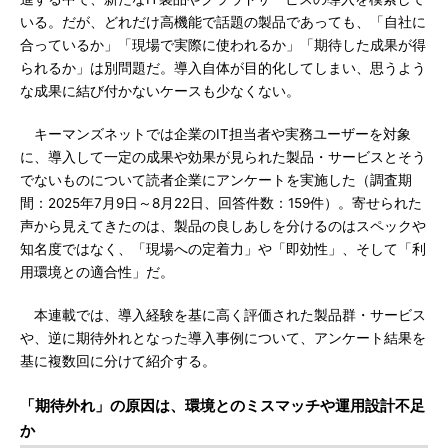
いる。だが、どれだけ高機能で話題の製品であっても、「自社に
合っているか」「現場で実際に使われるか」「期待した成果が得
られるか」は別問題だ。導入自体が目的化してしまい、思うよう
な成果に結び付かないケースも少なくない。
キーマンズネットでは企業のIT担当者や実務ユーザーを対象
に、導入して一定の成果や効果が見られた製品・サービスとそう
でないものについて読者企業にアンケートを実施した（調査期
間：2025年7月9日～8月22日、回答件数：159件）。寄せられた
声から見えてきたのは、製品の良しあしを分けるのはスペックや
知名度ではなく、「現場への定着力」や「即効性」、そして「利
用環境との適合性」だ。
本連載では、導入経験を基に高く評価された製品群・サービス
や、逆に期待外れとなった導入事例について、アンケート結果を
基に複数回に分けて紹介する。
「期待外れ」の原因は、環境とのミスマッチや運用設計不足
か