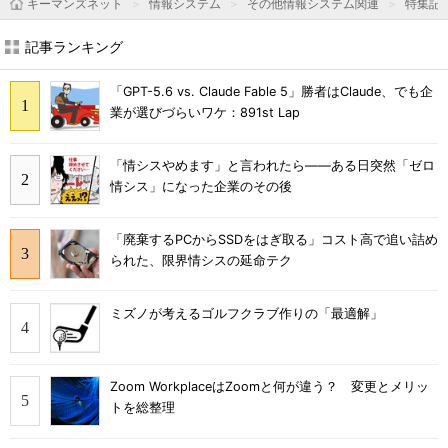
キーマンズネット
情報システム
その他情報システム関連
特集記
記事ランキング
「GPT-5.6 vs. Claude Fable 5」勝者はClaude、でも企
業が選びづらいワケ：891st Lap
「情シスやめます」と言われたら――ある日突然「ゼロ
情シス」になった企業のその後
「廃棄するPCからSSDをはぎ取る」コスト高で追い詰め
られた、限界情シスの延命テク
ミズノが考えるゴルフクラブ作りの「最適解」
Zoom WorkplaceはZoomと何が違う？ 変更とメリッ
トを総整理