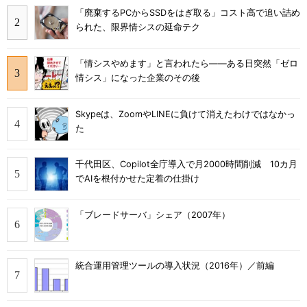
「廃棄するPCからSSDをはぎ取る」コスト高で追い詰め
られた、限界情シスの延命テク
「情シスやめます」と言われたら――ある日突然「ゼロ
情シス」になった企業のその後
Skypeは、ZoomやLINEに負けて消えたわけではなかっ
た
千代田区、Copilot全庁導入で月2000時間削減 10カ月
でAIを根付かせた定着の仕掛け
「ブレードサーバ」シェア（2007年）
統合運用管理ツールの導入状況（2016年）／前編