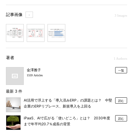
記事画像
＋
3 Images
1
2
3
著者
1 Authors
金澤雅子
一覧
1559 Articles
最新 3 件
AI活用で浮上する「導入済みERP」の課題とは？ 中堅
読む
企業のERPリプレース、新規導入を上回る
iPaaS、AIで広がる「使いどころ」とは？ 2030年度
読む
まで年平均20.7％成長の背景