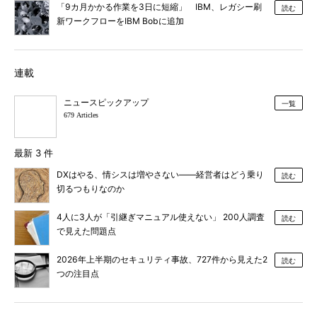
「9カ月かかる作業を3日に短縮」 IBM、レガシー刷
読む
新ワークフローをIBM Bobに追加
連載
ニュースピックアップ
一覧
679 Articles
最新 3 件
DXはやる、情シスは増やさない――経営者はどう乗り
読む
切るつもりなのか
4人に3人が「引継ぎマニュアル使えない」 200人調査
読む
で見えた問題点
2026年上半期のセキュリティ事故、727件から見えた2
読む
つの注目点