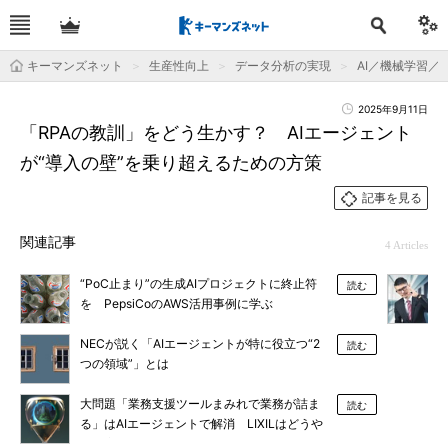
キーマンズネット
生産性向上
データ分析の実現
AI／機械学習／
2025年9月11日
「RPAの教訓」をどう生かす？ AIエージェント
が“導入の壁”を乗り超えるための方策
記事を見る
関連記事
4 Articles
“PoC止まり”の生成AIプロジェクトに終止符
読む
を PepsiCoのAWS活用事例に学ぶ
NECが説く「AIエージェントが特に役立つ“2
読む
つの領域”」とは
大問題「業務支援ツールまみれで業務が詰ま
読む
る」はAIエージェントで解消 LIXILはどうや
って実現した？