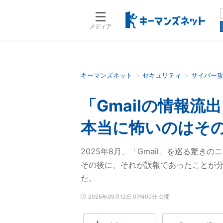
メディア
キーマンズネット
セキュリティ
サイバー
検索語を入力してください
「Gmailの情報
本当に怖いのはその裏
2025年8月、「Gmail」を巡る驚き
その後に、それが誤報であったことが
た。
2025年09月12日 07時00分 公開