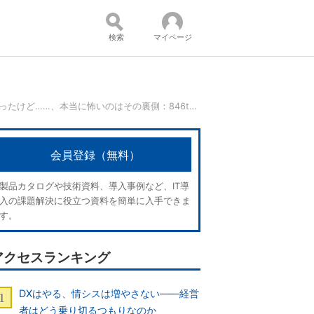
検索
マイページ
「Gmailの情報流出」は誤報だったけど……、本当に怖いのはその裏側：846th Lap
コンテンツ：
会員登録（無料）
製品カタログや技術資料、導入事例など、IT導
入の課題解決に役立つ資料を簡単に入手できま
す。
アクセスランキング
DXはやる、情シスは増やさない――経営
者はどう乗り切るつもりなのか