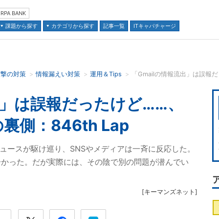
RPA BANK
課題から探す
カテゴリから探す
記事一覧
ITキャパチャージ
攻撃の対策
情報漏えい対策
運用＆Tips
並び順：
流出」は誤報だったけど……、
側：846th Lap
のニュースが駆け巡り、SNSやメディアは一斉に反応した。
分かった。だが実際には、その陰で別の問題が潜んでい
[
キーマンズネット
]