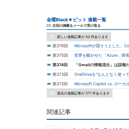
金曜Black★ピット 連載一覧
次回の掲載をメールで受け取る
新しい連載記事が 43 件あります
376
Microsoftが隠そうとした、Co
375
世界を騒がせた「Azure」障害、
374
「Gmailの情報流出」は誤報
373
OneDriveを“なんとなく使っ
372
Microsoft Copilot vs
過去の連載記事が 371 件あります
関連記事