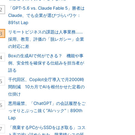
「GPT-5.6 vs. Claude Fable 5」勝者は
Claude、でも企業が選びづらいワケ：
891st Lap
リモートビジネスの課題は人事業務……
採用、教育、評価の「脱レガシー」企業
の対応に差
Boxの生成AIで何ができる？ 機能や事
例、安全性を確保する仕組みを担当者が
語る
千代田区、Copilot全庁導入で月2000時
間削減 10カ月でAIを根付かせた定着の
仕掛け
悪用厳禁、「ChatGPT」の会話履歴をご
っそりとぶっこ抜く“AIハック”：890th
Lap
「廃棄するPCからSSDをはぎ取る」コス
ト高で追い詰められた、限界情シスの延