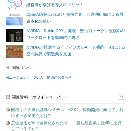
経営層が挙げる導入のメリット
OpenAIがMicrosoftと提携強化 非営利組織による再
資本化の狙い
NVIDIA「Rubin CPX」発表 数百万トークン規模のAI
ワークロードを効率的に処理
NVIDIAが推進する「フィジカルAI」の動向 AIによる
空間認識で製造業を支援
関連リンク
AIエージェント「Dot AI」開発のお知らせ
関連資料（ホワイトペーパー）
PR
国税庁の次世代基幹システム「KSK2」稼働開始に向けて、対
応すべき変更点とは?
広告運用がAIで自動化された今、「勝ち組企業」は何に投資
しているのか?