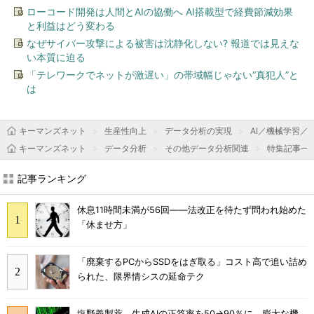
ローコード開発は人間とAIの協働へ AI搭載型で経費節減効果
と利益はどう変わる
なぜサイバー攻撃による被害は沈静化しない? 報道では見えな
い本質に迫る
「テレワークでネットが激遅い」の帯域幅じゃない“真犯人”と
は
キーマンズネット
生産性向上
データ分析の実現
AI／機械学習／
キーマンズネット
データ分析
その他データ分析関連
特集記事一
記事ランキング
休息11時間未満が56回――法改正を待たず問われ始めた
「休ませ方」
「廃棄するPCからSSDをはぎ取る」コスト高で追い詰め
られた、限界情シスの延命テク
塩野義製薬、生成AIの正答率を50→90％に 膨大な機