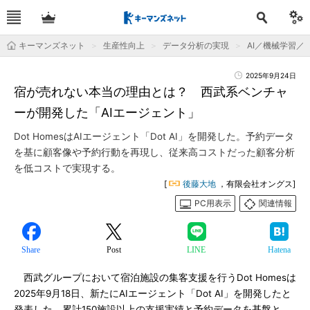
キーマンズネット
生産性向上
データ分析の実現
AI／機械学習／
2025年9月24日
宿が売れない本当の理由とは？ 西武系ベンチャ
ーが開発した「AIエージェント」
Dot HomesはAIエージェント「Dot AI」を開発した。予約データ
を基に顧客像や予約行動を再現し、従来高コストだった顧客分析
を低コストで実現する。
[
後藤大地
，有限会社オングス]
PC用表示
関連情報
Share
Post
LINE
Hatena
西武グループにおいて宿泊施設の集客支援を行うDot Homesは
2025年9月18日、新たにAIエージェント「Dot AI」を開発したと
発表した。累計150施設以上の支援実績と予約データを基盤と