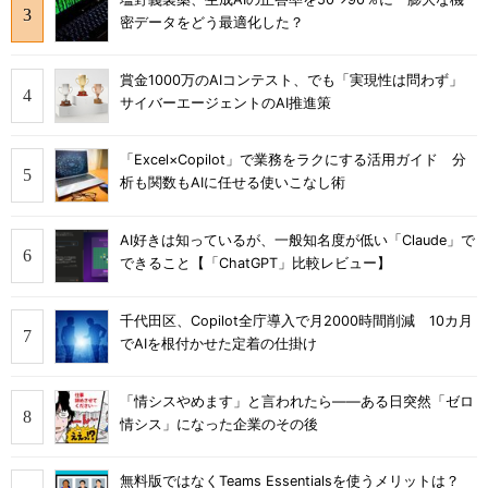
密データをどう最適化した？
賞金1000万のAIコンテスト、でも「実現性は問わず」
サイバーエージェントのAI推進策
「Excel×Copilot」で業務をラクにする活用ガイド 分
析も関数もAIに任せる使いこなし術
AI好きは知っているが、一般知名度が低い「Claude」で
できること【「ChatGPT」比較レビュー】
千代田区、Copilot全庁導入で月2000時間削減 10カ月
でAIを根付かせた定着の仕掛け
「情シスやめます」と言われたら――ある日突然「ゼロ
情シス」になった企業のその後
無料版ではなくTeams Essentialsを使うメリットは？