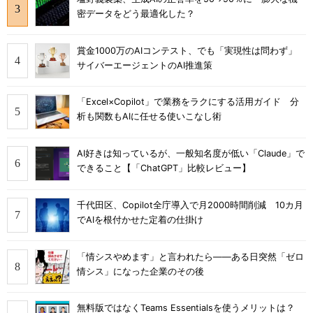
密データをどう最適化した？
賞金1000万のAIコンテスト、でも「実現性は問わず」
サイバーエージェントのAI推進策
「Excel×Copilot」で業務をラクにする活用ガイド 分
析も関数もAIに任せる使いこなし術
AI好きは知っているが、一般知名度が低い「Claude」で
できること【「ChatGPT」比較レビュー】
千代田区、Copilot全庁導入で月2000時間削減 10カ月
でAIを根付かせた定着の仕掛け
「情シスやめます」と言われたら――ある日突然「ゼロ
情シス」になった企業のその後
無料版ではなくTeams Essentialsを使うメリットは？