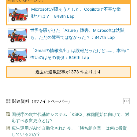
Microsoftが隠そうとした、Copilotの“不審な挙
動”とは？：848th Lap
世界を騒がせた「Azure」障害、Microsoftは沈黙
も、ただの障害ではなかった？：847th Lap
「Gmailの情報流出」は誤報だったけど……、本当に
怖いのはその裏側：846th Lap
過去の連載記事が 373 件あります
関連資料（ホワイトペーパー）
PR
国税庁の次世代基幹システム「KSK2」稼働開始に向けて、対
応すべき変更点とは?
広告運用がAIで自動化された今、「勝ち組企業」は何に投資
しているのか?