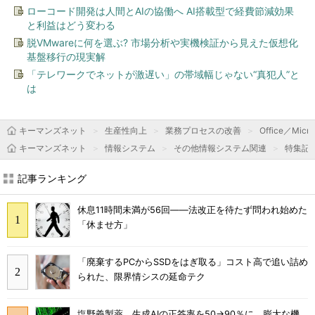
ローコード開発は人間とAIの協働へ AI搭載型で経費節減効果
と利益はどう変わる
脱VMwareに何を選ぶ? 市場分析や実機検証から見えた仮想化
基盤移行の現実解
「テレワークでネットが激遅い」の帯域幅じゃない“真犯人”と
は
キーマンズネット
生産性向上
業務プロセスの改善
Office／Micro
キーマンズネット
情報システム
その他情報システム関連
特集記
記事ランキング
休息11時間未満が56回――法改正を待たず問われ始めた
「休ませ方」
「廃棄するPCからSSDをはぎ取る」コスト高で追い詰め
られた、限界情シスの延命テク
塩野義製薬、生成AIの正答率を50→90％に 膨大な機