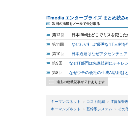
ITmedia エンタープライズ まとめ読みe
次回の掲載をメールで受け取る
12
日本IBMはどこでミスを犯した
11
なぜわが社は“優秀な”IT人材
10
日本通運はなぜアクセンチュアを
9
なぜIT部門は先進技術にチャレ
8
なぜウチの会社の生成AI活用は
過去の連載記事が 7 件あります
キーマンズネット
コスト削減
IT資産管
キーマンズネット
基幹系システム
その