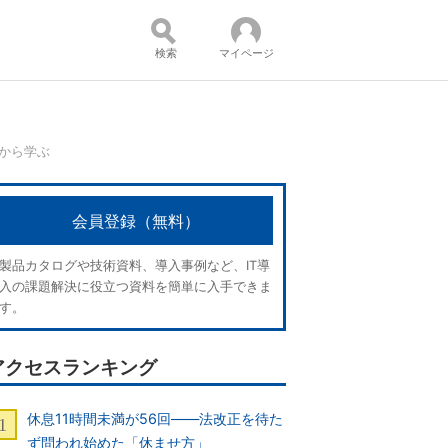
検索
マイページ
”から学ぶ
コンテンツ：
会員登録（無料）
製品カタログや技術資料、導入事例など、IT導
入の課題解決に役立つ資料を簡単に入手できま
す。
アクセスランキング
休息11時間未満が56回――法改正を待た
ず問われ始めた「休ませ方」