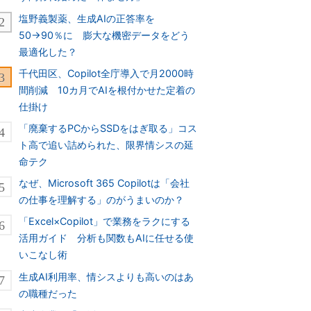
塩野義製薬、生成AIの正答率を
50→90％に 膨大な機密データをどう
最適化した？
千代田区、Copilot全庁導入で月2000時
間削減 10カ月でAIを根付かせた定着の
仕掛け
「廃棄するPCからSSDをはぎ取る」コス
ト高で追い詰められた、限界情シスの延
命テク
なぜ、Microsoft 365 Copilotは「会社
の仕事を理解する」のがうまいのか？
「Excel×Copilot」で業務をラクにする
活用ガイド 分析も関数もAIに任せる使
いこなし術
生成AI利用率、情シスよりも高いのはあ
の職種だった