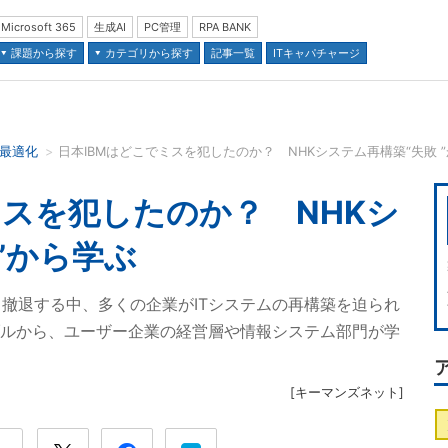
Microsoft 365
生成AI
PC管理
RPA BANK
課題から探す
カテゴリから探す
記事一覧
ITキャパチャージ
の最適化
日本IBMはどこでミスを犯したのか？ NHKシステム再構築“失敗 
並び順：
ミスを犯したのか？ NHKシ
”から学ぶ
撤退する中、多くの企業がITシステムの再構築を迫られ
ラブルから、ユーザー企業の経営層や情報システム部門が学
[
キーマンズネット
]