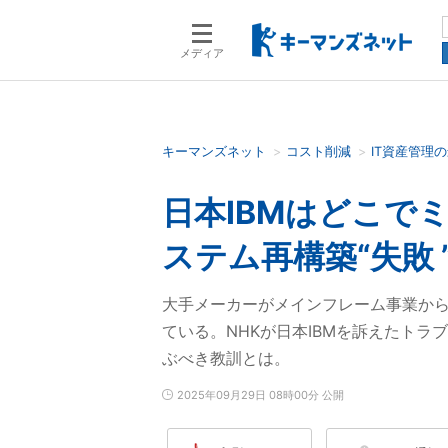
メディア
キーマンズネット
コスト削減
IT資産管理
検索語を入力してください
日本IBMはどこで
ステム再構築“失敗 
大手メーカーがメインフレーム事業から
ている。NHKが日本IBMを訴えたト
ぶべき教訓とは。
2025年09月29日 08時00分 公開