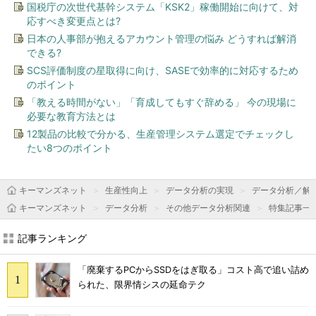
国税庁の次世代基幹システム「KSK2」稼働開始に向けて、対
応すべき変更点とは?
日本の人事部が抱えるアカウント管理の悩み どうすれば解消
できる?
SCS評価制度の星取得に向け、SASEで効率的に対応するため
のポイント
「教える時間がない」「育成してもすぐ辞める」 今の現場に
必要な教育方法とは
12製品の比較で分かる、生産管理システム選定でチェックし
たい8つのポイント
キーマンズネット
生産性向上
データ分析の実現
データ分析／解
キーマンズネット
データ分析
その他データ分析関連
特集記事一
記事ランキング
「廃棄するPCからSSDをはぎ取る」コスト高で追い詰め
られた、限界情シスの延命テク