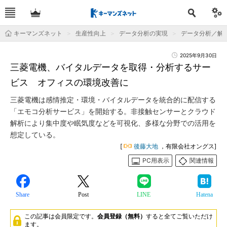
キーマンズネット
生産性向上
データ分析の実現
データ分析／解
2025年9月30日
三菱電機、バイタルデータを取得・分析するサー
ビス オフィスの環境改善に
三菱電機は感情推定・環境・バイタルデータを統合的に配信する
「エモコ分析サービス」を開始する。非接触センサーとクラウド
解析により集中度や眠気度などを可視化、多様な分野での活用を
想定している。
[
後藤大地
，有限会社オングス]
PC用表示
関連情報
Share
Post
LINE
Hatena
この記事は会員限定です。
会員登録（無料）
すると全てご覧いただけ
ます。