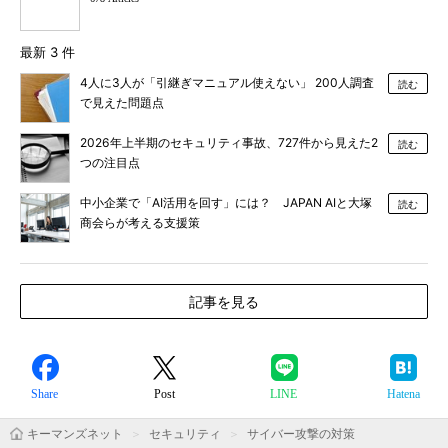
最新 3 件
4人に3人が「引継ぎマニュアル使えない」 200人調査
読む
で見えた問題点
2026年上半期のセキュリティ事故、727件から見えた2
読む
つの注目点
中小企業で「AI活用を回す」には？ JAPAN AIと大塚
読む
商会らが考える支援策
記事を見る
Share
Post
LINE
Hatena
キーマンズネット
セキュリティ
サイバー攻撃の対策