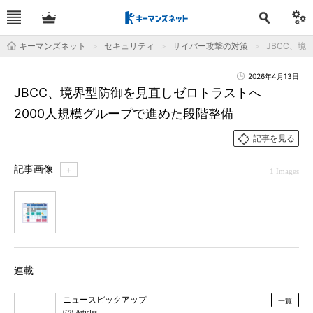
キーマンズネット
セキュリティ
サイバー攻撃の対策
JBCC、
2026年4月13日
JBCC、境界型防御を見直しゼロトラストへ
2000人規模グループで進めた段階整備
記事を見る
記事画像
＋
1 Images
1
連載
ニュースピックアップ
一覧
678 Articles