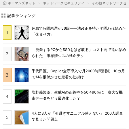
キーマンズネット
ネットワークセキュリティ
その他ネットワークセ
記事ランキング
休息11時間未満が56回――法改正を待たず問われ始めた
「休ませ方」
「廃棄するPCからSSDをはぎ取る」コスト高で追い詰め
られた、限界情シスの延命テク
千代田区、Copilot全庁導入で月2000時間削減 10カ月
でAIを根付かせた定着の仕掛け
塩野義製薬、生成AIの正答率を50→90％に 膨大な機
密データをどう最適化した？
4人に3人が「引継ぎマニュアル使えない」 200人調査
で見えた問題点